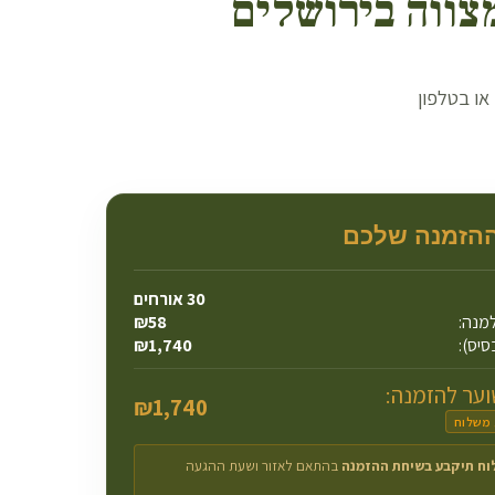
צווה ב
ירושלים
ואטסאפ או בטלפון
ההזמנה שלכם
30
אורחים
מנה:
58
₪
סיס):
1,740
₪
ער להזמנה:
₪
1,740
 משלוח
וח תיקבע בשיחת ההזמנה
בהתאם לאזור ושעת ההגעה