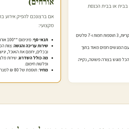
אורחים)
בבית או בבית הכנסת
אם ברצונכם להפיק אירוע בר
מקצועי:
: מגשי אלומיניום שומרי חום עם 3 מנות עיקריות, 3 תוספות חמות ו-7 סלטים
תנאי סף
: מינימום **100 אורחים** להזמנת שירות זה.
שירות עריכה והגשה
: צוות ה
עם המגשים חמים מאוד בתוך
ובכלים, יחמם את האוכל, יגיש
מה כולל השדרוג
: שירות מלצ
- הכל מוגש בצורה פשוטה, נקייה
ופלטות חימום.
מחיר
: תוספת של 80 ₪ למנה (החל מ-138 ₪ סה"כ למנה כולל האוכל והמלצרים).