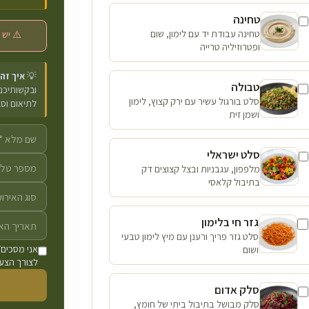
טחינה
טחינה עבודת יד עם לימון, שום
⚠️ יש 
ופטרוזיליה טרייה
💡
איך זה
טבולה
ובקשותיכם 
סלט בורגול עשיר עם ירק קצוץ, לימון
לתיאום וס
ושמן זית
סלט ישראלי
מלפפון, עגבניות ובצל קצוצים דק
בתיבול קלאסי
גזר חי בלימון
סלט גזר פריך ורענן עם מיץ לימון טבעי
ושום
אני מסכים/
לצורך הצעת
סלק אדום
סלק מבושל בתיבול ביתי של חומץ,