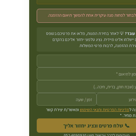
לבחור לפחות מנה עיקרית אחת להמשך תיאום ההזמנה.
 עובד?
💡 לאחר בחירת המנות, מלאו את פרטיכם בטופס
יישלחו אלינו מיידית. נציג טלפוני יחזור אליכם בהקדם
גירת ההזמנה, לרבות פרטי המשלוח.
ה ל
מדיניות הפרטיות ותנאי השימוש
ומאשר/ת יצירת קשר
 מחיר. *
📞 שלח פרטים ונציג יחזור אליך
מעדיפים לדבר עכשיו? חייגו
052-6090930