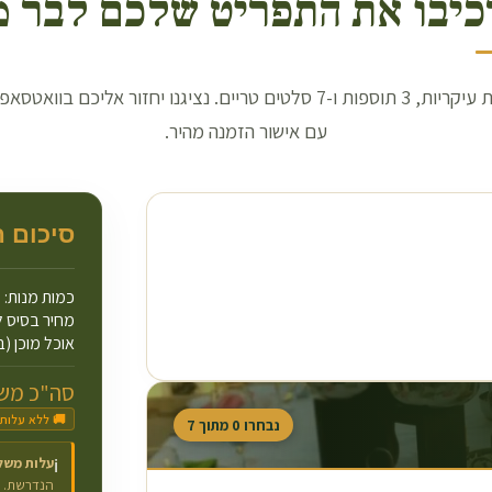
כיבו את התפריט שלכם לבר מ
בחרו 3 מנות עיקריות, 3 תוספות ו-7 סלטים טריים. נציגנו יחזור אליכם בו
עם אישור הזמנה מהיר.
סיכום 
כמות מנות:
מחיר בסיס ל
אוכל מוכן (ב
סה"כ משו
🚚 ללא עלות
נבחרו
0
מתוך
7
עלות משל
ℹ️
הנדרשת.