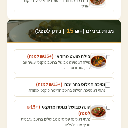
נתח בקר מובחר בבישול ביתי איטי עם ירקות
שורש
15
מנות ביניים (+₪
| ניתן לפצל)
פילה מושט מרוקאי
(+₪
15
למנה
)
פילה דג מושט מבושל ברוטב פיקנטי עשיר עם
גזר, שום וכוסברה
נסיכת הנילוס בחריימה
(+₪
15
למנה
)
נתחי דג נסיכת הנילוס ברוטב חריימה פיקנטי מסורתי
טונה מבושל בנוסח מרוקאי
(+₪
15
למנה
)
נתחי דג טונה עסיסיים מבושלים ברוטב עגבניות
חריף עם פלפלים