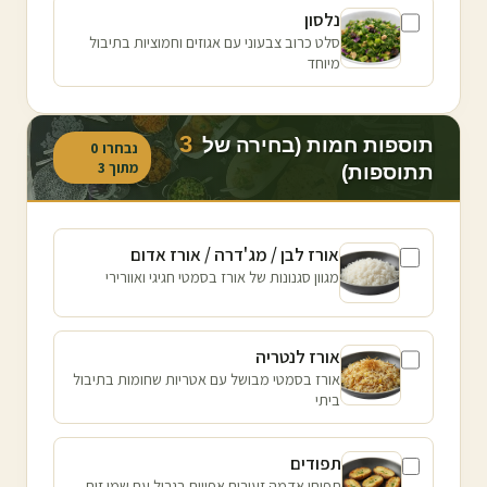
נלסון
סלט כרוב צבעוני עם אגוזים וחמוציות בתיבול
מיוחד
3
תוספות חמות (בחירה של
נבחרו
0
מתוך
3
תתוספות)
אורז לבן / מג'דרה / אורז אדום
מגוון סגנונות של אורז בסמטי חגיגי ואוורירי
אורז לנטריה
אורז בסמטי מבושל עם אטריות שחומות בתיבול
ביתי
תפודים
תפוחי אדמה זעירים אפויים בגריל עם שמן זית