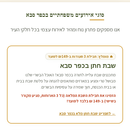
סוגי אירועים משפחתיים ב
כפר סבא
אנו מספקים פתרון נוח ומהיר לאירוח עצמי בכל חלקי העיר
🔥 מומלץ: חבילת 3 סעודות ב-₪149 לסועד
שבת חתן ב
כפר סבא
מתכננים שבת עלייה לתורה ב
כפר סבא
? האוכל הבשרי שלנו
מבושל טרי ומגיע במארזים מותאמים להנחה על פלטת שבת בבית
או בבית הכנסת, תוך שמירה על עסיסיות הבשרים.
הזמינו את חבילת השבת המלאה (כל 3 הארוחות, מגיע מקורר
בשישי) ב-149 ₪ בלבד לסועד!
← לתפריט שבת חתן מלא ב
כפר סבא