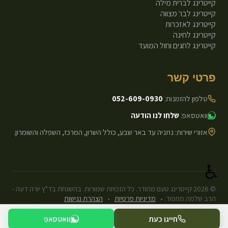
קייטרינג לברית מילה
קייטרינג לבר מצווה
קייטרינג לאזכרות
קייטרינג לחינה
קייטרינג לחגים וחול המועד
פרטי קשר
טלפון להזמנות:
052-609-0930
וואטסאפ:
שלחו לנו הודעה
אזורי שירות: נתניה עד באר שבע, כולל השרון, המרכז, השפלה והשומרון.
♿
©
2026
קייטרינג טעם מהודר. כל הזכויות שמורות. בהשגחת בד"ץ יורה דעה -
הרב שלמה מחפוד.
•
מדיניות פרטיות
•
הצהרת נגישות
עיצוב ופיתוח: Next.js Static.
חייגו כעת
וואטסאפ