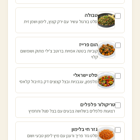
טבולה
סלט בורגול עשיר עם ירק קצוץ, לימון ושמן זית
הום פרייז
קוביות בטטה אפויות ברוטב צ'ילי מתוק ושומשום
קלוי
סלט ישראלי
מלפפון, עגבניות ובצל קצוצים דק בתיבול קלאסי
טריקולור פלפלים
רצועות פלפלים בשלושה צבעים עם בצל סגול ותחמיץ
גזר חי בלימון
סלט גזר פריך ורענן עם מיץ לימון טבעי ושום