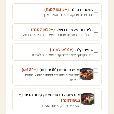
לחמניות פרנה
(+₪
3.5
למנה
)
לחם פרנה מרוקאי מסורתי ואפוי באבן
כלים חד-פעמיים רויאל
(+₪
10
למנה
)
סט כלים חד פעמיים מהודרים ואיכותיים ביותר להגשה
שתייה קלה
(+₪
10
למנה
)
מגוון בקבוקי שתייה קלה קרים ואיכותיים לאירוע
מגש קינוחים (60 יחידות)
(+₪
180
)
מגש עשיר ומגוון של קינוחי פרווה איכותיים
ואישיים
מוס שוקולד / טרימיסו / קינוח הבית
(+
12
₪
למנה
)
מוס אישי מפנק לקינוח האירוח