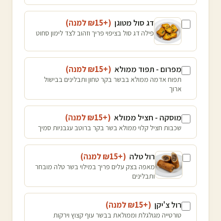
דג סול מטוגן
(+₪
15
למנה
)
פילה דג סול בציפוי פריך וזהוב לצד לימון סחוט
מפרום - תפוד ממולא
(+₪
15
למנה
)
תפוח אדמה ממולא בבשר בקר טחון ותבלינים בבישול
ארוך
מוסקה - חציל ממולא
(+₪
15
למנה
)
שכבות חציל קלוי ממולא בשר בקר ברוטב עגבניות סמיך
רול טלה
(+₪
15
למנה
)
מאפה בצק עלים פריך במילוי בשר טלה מובחר
ותבלינים
רול צ'יקן
(+₪
15
למנה
)
טורטייה מגולגלת וממולאת בבשר עוף קצוץ וירקות