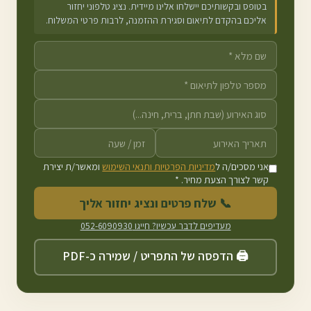
בטופס ובקשותיכם יישלחו אלינו מיידית. נציג טלפוני יחזור
אליכם בהקדם לתיאום וסגירת ההזמנה, לרבות פרטי המשלוח.
אני מסכים/ה ל
מדיניות הפרטיות ותנאי השימוש
ומאשר/ת יצירת
קשר לצורך הצעת מחיר. *
📞 שלח פרטים ונציג יחזור אליך
מעדיפים לדבר עכשיו? חייגו
052-6090930
🖨️ הדפסה של התפריט / שמירה כ-PDF