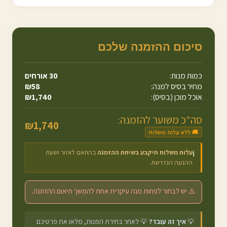
סיכום ההזמנה שלכם
כמות מנות:
30
אורחים
מחיר בסיס למנה:
58
₪
אוכל מוכן (בסיס):
1,740
₪
סה"כ משוער להזמנה:
₪
1,740
🚚 ללא עלות משלוח
עלות משלוח תיקבע בשיחת ההזמנה
בהתאם לאזור ושעת
ℹ️
ההגעה הנדרשת.
⚠️ יש לבחור לפחות מנה עיקרית אחת להמשך תיאום ההזמנה.
💡
איך זה עובד?
💡 לאחר בחירת המנות, מלאו את פרטיכם