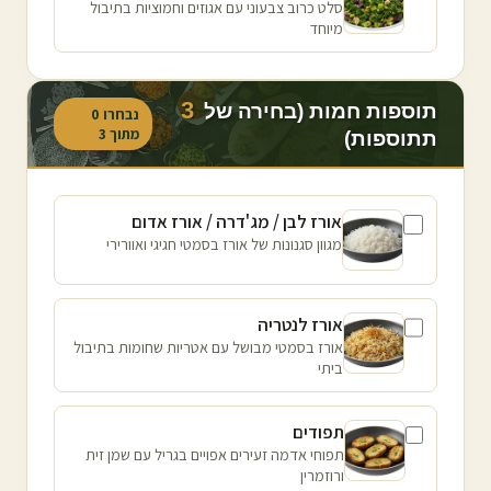
סלט כרוב צבעוני עם אגוזים וחמוציות בתיבול
מיוחד
3
תוספות חמות (בחירה של
נבחרו
0
מתוך
3
תתוספות)
אורז לבן / מג'דרה / אורז אדום
מגוון סגנונות של אורז בסמטי חגיגי ואוורירי
אורז לנטריה
אורז בסמטי מבושל עם אטריות שחומות בתיבול
ביתי
תפודים
תפוחי אדמה זעירים אפויים בגריל עם שמן זית
ורוזמרין