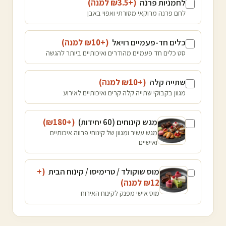
לחמניות פרנה
(+₪
3.5
למנה
)
לחם פרנה מרוקאי מסורתי ואפוי באבן
כלים חד-פעמיים רויאל
(+₪
10
למנה
)
סט כלים חד פעמיים מהודרים ואיכותיים ביותר להגשה
שתייה קלה
(+₪
10
למנה
)
מגוון בקבוקי שתייה קלה קרים ואיכותיים לאירוע
מגש קינוחים (60 יחידות)
(+₪
180
)
מגש עשיר ומגוון של קינוחי פרווה איכותיים
ואישיים
מוס שוקולד / טרימיסו / קינוח הבית
(+
12
₪
למנה
)
מוס אישי מפנק לקינוח האירוח