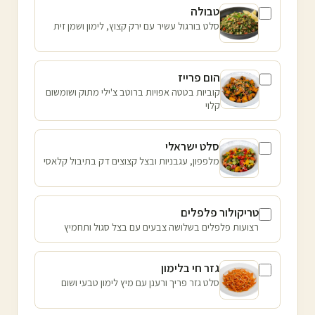
טבולה
סלט בורגול עשיר עם ירק קצוץ, לימון ושמן זית
הום פרייז
קוביות בטטה אפויות ברוטב צ'ילי מתוק ושומשום
קלוי
סלט ישראלי
מלפפון, עגבניות ובצל קצוצים דק בתיבול קלאסי
טריקולור פלפלים
רצועות פלפלים בשלושה צבעים עם בצל סגול ותחמיץ
גזר חי בלימון
סלט גזר פריך ורענן עם מיץ לימון טבעי ושום