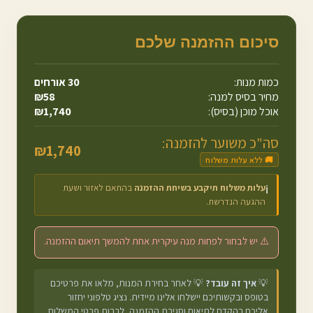
סיכום ההזמנה שלכם
כמות מנות:
30
אורחים
מחיר בסיס למנה:
58
₪
אוכל מוכן (בסיס):
1,740
₪
סה"כ משוער להזמנה:
₪
1,740
🚚 ללא עלות משלוח
עלות משלוח תיקבע בשיחת ההזמנה
בהתאם לאזור ושעת
ℹ️
ההגעה הנדרשת.
⚠️ יש לבחור לפחות מנה עיקרית אחת להמשך תיאום ההזמנה.
💡
איך זה עובד?
💡 לאחר בחירת המנות, מלאו את פרטיכם
בטופס ובקשותיכם יישלחו אלינו מיידית. נציג טלפוני יחזור
אליכם בהקדם לתיאום וסגירת ההזמנה, לרבות פרטי המשלוח.