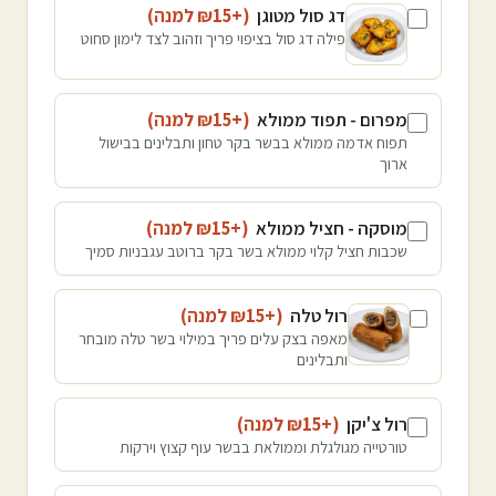
דג סול מטוגן
(+₪
15
למנה
)
פילה דג סול בציפוי פריך וזהוב לצד לימון סחוט
מפרום - תפוד ממולא
(+₪
15
למנה
)
תפוח אדמה ממולא בבשר בקר טחון ותבלינים בבישול
ארוך
מוסקה - חציל ממולא
(+₪
15
למנה
)
שכבות חציל קלוי ממולא בשר בקר ברוטב עגבניות סמיך
רול טלה
(+₪
15
למנה
)
מאפה בצק עלים פריך במילוי בשר טלה מובחר
ותבלינים
רול צ'יקן
(+₪
15
למנה
)
טורטייה מגולגלת וממולאת בבשר עוף קצוץ וירקות