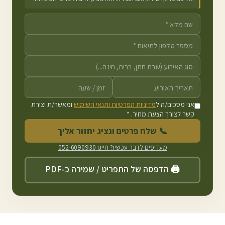
אני מסכים/ה ל
מדיניות הפרטיות ותנאי השימוש
ומאשר/ת יצירת
קשר לצורך הצעת מחיר. *
📞 שלח פרטים ונציג יחזור אליך
מעדיפים לדבר עכשיו? חייגו
052-6090930
🖨️ הדפסה של התפריט / שמירה כ-PDF