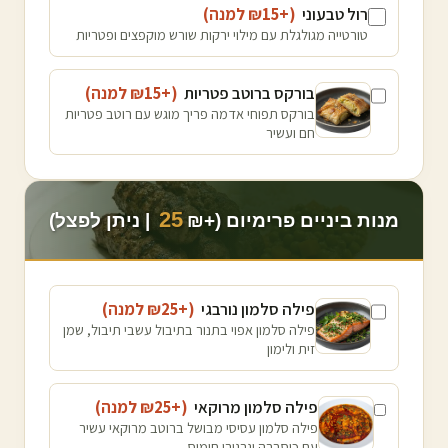
רול טבעוני
(+₪
15
למנה
)
טורטייה מגולגלת עם מילוי ירקות שורש מוקפצים ופטריות
בורקס ברוטב פטריות
(+₪
15
למנה
)
בורקס תפוחי אדמה פריך מוגש עם רוטב פטריות
חם ועשיר
25
מנות ביניים פרימיום (+₪
| ניתן לפצל)
פילה סלמון נורבגי
(+₪
25
למנה
)
פילה סלמון אפוי בתנור בתיבול עשבי תיבול, שמן
זית ולימון
פילה סלמון מרוקאי
(+₪
25
למנה
)
פילה סלמון עסיסי מבושל ברוטב מרוקאי עשיר
עם כוסברה וגרגירי חומוס