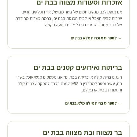
אזכרות וסעודות מצווה ב
בת ים
אנו נספק לכם מגשים חמים של בשר מבושל, אורז וסלטים טריים
ישירות לבית האבל או לבית הכנסת ב
בת ים
, ברמת כשרות מהודרת
של הרב מחפוד שמכבדת כל אורח בשעה הקשה.
← לתפריט אזכרות מלא ב
בת ים
בריתות ואירועים קטנים ב
בת ים
חוגגים ברית מילה או בריתה ב
בת ים
? אנו מספקים מגשי אוכל בשרי
חם, עשיר וכשר למהדרין ב-₪58 למנה בלבד להפקה עצמית קלה
וחסכונית בבית או באולם.
← לתפריט ברית מילה מלא ב
בת ים
בר מצווה ובת מצווה ב
בת ים