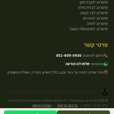
קייטרינג לשבת חתן
קייטרינג לברית מילה
קייטרינג לבר מצווה
קייטרינג לאזכרות
קייטרינג לחינה
קייטרינג לחגים וחול המועד
פרטי קשר
טלפון להזמנות:
052-609-0930
וואטסאפ:
שלחו לנו הודעה
אזורי שירות: נתניה עד באר שבע, כולל השרון, המרכז, השפלה והשומרון.
♿
©
2026
קייטרינג טעם מהודר. כל הזכויות שמורות. בהשגחת בד"ץ יורה דעה -
הרב שלמה מחפוד.
•
מדיניות פרטיות
•
הצהרת נגישות
עיצוב ופיתוח: Next.js Static.