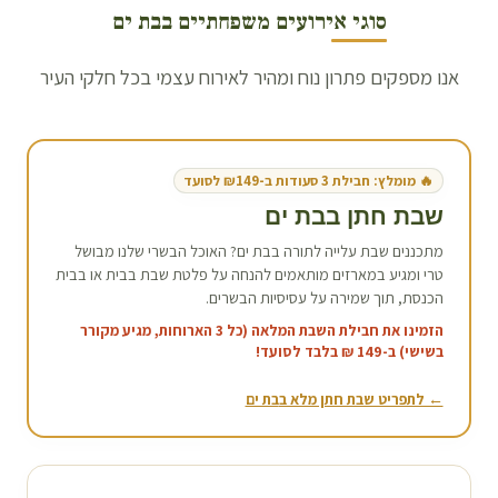
סוגי אירועים משפחתיים ב
בת ים
אנו מספקים פתרון נוח ומהיר לאירוח עצמי בכל חלקי העיר
🔥 מומלץ: חבילת 3 סעודות ב-₪149 לסועד
שבת חתן ב
בת ים
מתכננים שבת עלייה לתורה ב
בת ים
? האוכל הבשרי שלנו מבושל
טרי ומגיע במארזים מותאמים להנחה על פלטת שבת בבית או בבית
הכנסת, תוך שמירה על עסיסיות הבשרים.
הזמינו את חבילת השבת המלאה (כל 3 הארוחות, מגיע מקורר
בשישי) ב-149 ₪ בלבד לסועד!
← לתפריט שבת חתן מלא ב
בת ים