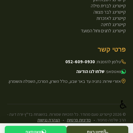
קייטרינג לברית מילה
קייטרינג לבר מצווה
קייטרינג לאזכרות
קייטרינג לחינה
קייטרינג לחגים וחול המועד
פרטי קשר
טלפון להזמנות:
052-609-0930
וואטסאפ:
שלחו לנו הודעה
אזורי שירות: נתניה עד באר שבע, כולל השרון, המרכז, השפלה והשומרון.
♿
©
2026
קייטרינג טעם מהודר. כל הזכויות שמורות. בהשגחת בד"ץ יורה דעה -
הרב שלמה מחפוד.
•
מדיניות פרטיות
•
הצהרת נגישות
עיצוב ופיתוח: Next.js Static.
חייגו כעת
וואטסאפ