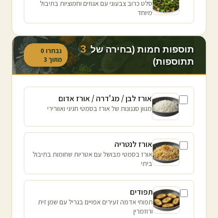
סלט כרוב צבעוני עם אגוזים וחמוציות בתיבול
מיוחד
3
תוספות חמות (בחירה של
נבחרו
0
מתוך
3
תתוספות)
אורז לבן / מג'דרה / אורז אדום
מגוון סגנונות של אורז בסמטי חגיגי ואוורירי
אורז לנטריה
אורז בסמטי מבושל עם אטריות שחומות בתיבול
ביתי
תפודים
תפוחי אדמה זעירים אפויים בגריל עם שמן זית
ורוזמרין