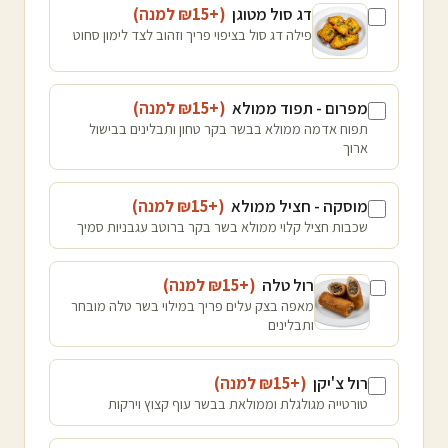
דג סול מטוגן
(+₪
15
למנה
)
פילה דג סול בציפוי פריך וזהוב לצד לימון סחוט
מפרום - תפוד ממולא
(+₪
15
למנה
)
תפוח אדמה ממולא בבשר בקר טחון ותבלינים בבישול
ארוך
מוסקה - חציל ממולא
(+₪
15
למנה
)
שכבות חציל קלוי ממולא בשר בקר ברוטב עגבניות סמיך
רול טלה
(+₪
15
למנה
)
מאפה בצק עלים פריך במילוי בשר טלה מובחר
ותבלינים
רול צ'יקן
(+₪
15
למנה
)
טורטייה מגולגלת וממולאת בבשר עוף קצוץ וירקות