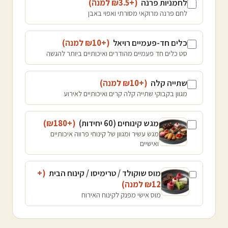
לחמניות פרנה
(+₪
3.5
למנה
)
לחם פרנה מרוקאי מסורתי ואפוי באבן
כלים חד-פעמיים רויאל
(+₪
10
למנה
)
סט כלים חד פעמיים מהודרים ואיכותיים ביותר להגשה
שתייה קלה
(+₪
10
למנה
)
מגוון בקבוקי שתייה קלה קרים ואיכותיים לאירוע
מגש קינוחים (60 יחידות)
(+₪
180
)
מגש עשיר ומגוון של קינוחי פרווה איכותיים
ואישיים
מוס שוקולד / טרימיסו / קינוח הבית
(+
12
₪
למנה
)
מוס אישי מפנק לקינוח האירוח