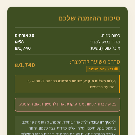
סיכום ההזמנה שלכם
כמות מנות:
30
אורחים
מחיר בסיס למנה:
58
₪
אוכל מוכן (בסיס):
1,740
₪
סה"כ משוער להזמנה:
₪
1,740
🚚 ללא עלות משלוח
עלות משלוח תיקבע בשיחת ההזמנה
בהתאם לאזור ושעת
ℹ️
ההגעה הנדרשת.
⚠️ יש לבחור לפחות מנה עיקרית אחת להמשך תיאום ההזמנה.
💡
איך זה עובד?
💡 לאחר בחירת המנות, מלאו את פרטיכם
בטופס ובקשותיכם יישלחו אלינו מיידית. נציג טלפוני יחזור
אליכם בהקדם לתיאום וסגירת ההזמנה, לרבות פרטי המשלוח.