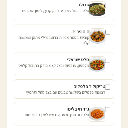
טבולה
סלט בורגול עשיר עם ירק קצוץ, לימון ושמן זית
הום פרייז
קוביות בטטה אפויות ברוטב צ'ילי מתוק ושומשום
קלוי
סלט ישראלי
מלפפון, עגבניות ובצל קצוצים דק בתיבול קלאסי
טריקולור פלפלים
רצועות פלפלים בשלושה צבעים עם בצל סגול ותחמיץ
גזר חי בלימון
סלט גזר פריך ורענן עם מיץ לימון טבעי ושום