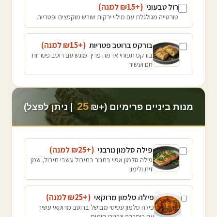
רול טבעוני
(+₪
15
למנה
)
טורטייה מגולגלת עם מילוי ירקות שורש מוקפצים ופטריות
בורקס ברוטב פטריות
(+₪
15
למנה
)
בורקס תפוחי אדמה פריך מוגש עם רוטב פטריות
חם ועשיר
25
מנות ביניים פרימיום (+₪
| ניתן לפצל)
פילה סלמון נורבגי
(+₪
25
למנה
)
פילה סלמון אפוי בתנור בתיבול עשבי תיבול, שמן
זית ולימון
פילה סלמון מרוקאי
(+₪
25
למנה
)
פילה סלמון עסיסי מבושל ברוטב מרוקאי עשיר
עם כוסברה וגרגירי חומוס