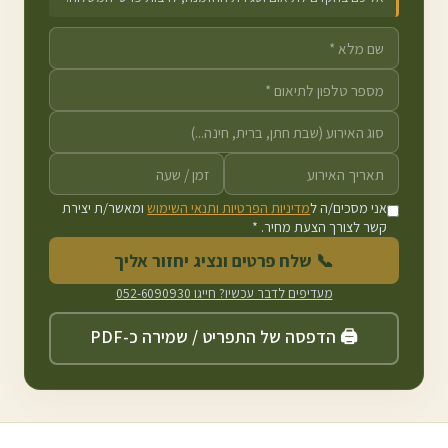
אני מסכים/ה ל
מדיניות הפרטיות ותנאי השימוש
ומאשר/ת יצירת
קשר לצורך הצעת מחיר. *
📞 שלח פרטים ונציג יחזור אליך
מעדיפים לדבר עכשיו? חייגו
052-6090930
🖨️ הדפסה של התפריט / שמירה כ-PDF