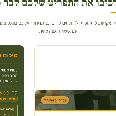
כיבו את התפריט שלכם לבר מ
בחרו 3 מנות עיקריות, 3 תוספות ו-7 סלטים טריים. נציגנו יחזור אליכם בו
עם אישור הזמנה מהיר.
סיכום 
כמות מנות:
מחיר בסיס ל
אוכל מוכן (ב
סה"כ משו
🚚 ללא עלות
נבחרו
0
מתוך
7
עלות משל
ℹ️
הנדרשת.