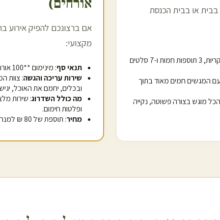
אורחים)
בבית או בבית הכנסת
אם ברצונכם להפיק אירוע בר
מקצועי:
: מגשי אלומיניום שומרי חום עם 3 מנות עיקריות, 3 תוספות חמות ו-7 סלטים
תנאי סף
: מינימום **100 אורחים** להזמנת שירות זה.
שירות עריכה והגשה
: צוות ה
עם המגשים חמים מאוד בתוך
ובכלים, יחמם את האוכל, יגיש
מה כולל השדרוג
: שירות מלצ
- הכל מוגש בצורה פשוטה, נקייה
ופלטות חימום.
מחיר
: תוספת של 80 ₪ למנה (החל מ-138 ₪ סה"כ למנה כולל האוכל והמלצרים).