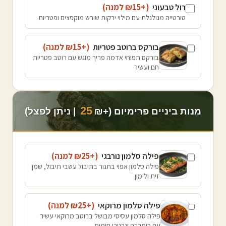
רול טבעוני
(+₪
15
למנה
)
טורטייה מגולגלת עם מילוי ירקות שורש מוקפצים ופטריות
בורקס ברוטב פטריות
(+₪
15
למנה
)
בורקס תפוחי אדמה פריך מוגש עם רוטב פטריות
חם ועשיר
25
מנות ביניים פרימיום (+₪
| ניתן לפצל)
פילה סלמון נורבגי
(+₪
25
למנה
)
פילה סלמון אפוי בתנור בתיבול עשבי תיבול, שמן
זית ולימון
פילה סלמון מרוקאי
(+₪
25
למנה
)
פילה סלמון עסיסי מבושל ברוטב מרוקאי עשיר
עם כוסברה וגרגירי חומוס