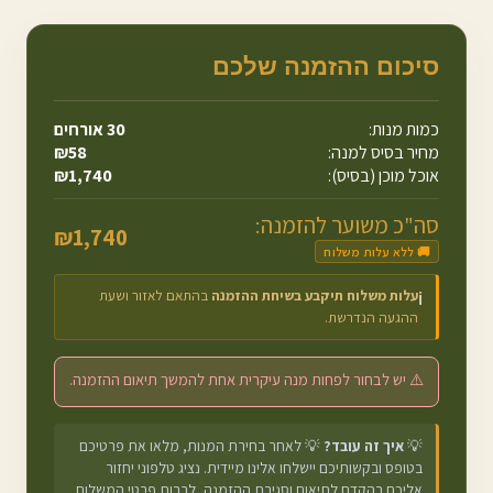
סיכום ההזמנה שלכם
כמות מנות:
30
אורחים
מחיר בסיס למנה:
58
₪
אוכל מוכן (בסיס):
1,740
₪
סה"כ משוער להזמנה:
₪
1,740
🚚 ללא עלות משלוח
עלות משלוח תיקבע בשיחת ההזמנה
בהתאם לאזור ושעת
ℹ️
ההגעה הנדרשת.
⚠️ יש לבחור לפחות מנה עיקרית אחת להמשך תיאום ההזמנה.
💡
איך זה עובד?
💡 לאחר בחירת המנות, מלאו את פרטיכם
בטופס ובקשותיכם יישלחו אלינו מיידית. נציג טלפוני יחזור
אליכם בהקדם לתיאום וסגירת ההזמנה, לרבות פרטי המשלוח.