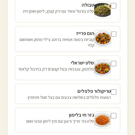
טבולה
סלט בורגול עשיר עם ירק קצוץ, לימון ושמן זית
הום פרייז
קוביות בטטה אפויות ברוטב צ'ילי מתוק ושומשום
קלוי
סלט ישראלי
מלפפון, עגבניות ובצל קצוצים דק בתיבול קלאסי
טריקולור פלפלים
רצועות פלפלים בשלושה צבעים עם בצל סגול ותחמיץ
גזר חי בלימון
סלט גזר פריך ורענן עם מיץ לימון טבעי ושום