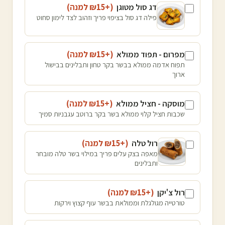
דג סול מטוגן
(+₪
15
למנה
)
פילה דג סול בציפוי פריך וזהוב לצד לימון סחוט
מפרום - תפוד ממולא
(+₪
15
למנה
)
תפוח אדמה ממולא בבשר בקר טחון ותבלינים בבישול
ארוך
מוסקה - חציל ממולא
(+₪
15
למנה
)
שכבות חציל קלוי ממולא בשר בקר ברוטב עגבניות סמיך
רול טלה
(+₪
15
למנה
)
מאפה בצק עלים פריך במילוי בשר טלה מובחר
ותבלינים
רול צ'יקן
(+₪
15
למנה
)
טורטייה מגולגלת וממולאת בבשר עוף קצוץ וירקות