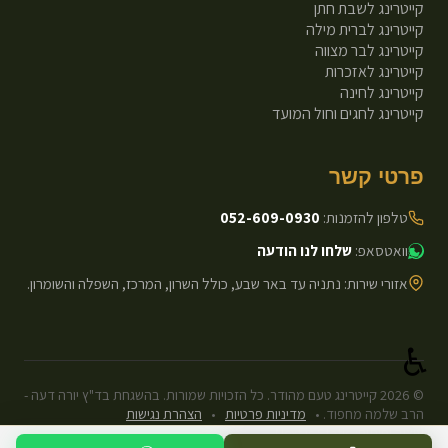
קייטרינג לשבת חתן
קייטרינג לברית מילה
קייטרינג לבר מצווה
קייטרינג לאזכרות
קייטרינג לחינה
קייטרינג לחגים וחול המועד
פרטי קשר
טלפון להזמנות:
052-609-0930
וואטסאפ:
שלחו לנו הודעה
אזורי שירות: נתניה עד באר שבע, כולל השרון, המרכז, השפלה והשומרון.
♿
©
2026
קייטרינג טעם מהודר. כל הזכויות שמורות. בהשגחת בד"ץ יורה דעה -
הרב שלמה מחפוד.
•
מדיניות פרטיות
•
הצהרת נגישות
עיצוב ופיתוח: Next.js Static.