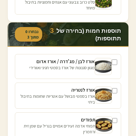
סלט כרוב צבעוני עם אגוזים וחמוציות בתיבול
מיוחד
3
תוספות חמות (בחירה של
נבחרו
0
מתוך
3
תתוספות)
אורז לבן / מג'דרה / אורז אדום
מגוון סגנונות של אורז בסמטי חגיגי ואוורירי
אורז לנטריה
אורז בסמטי מבושל עם אטריות שחומות בתיבול
ביתי
תפודים
תפוחי אדמה זעירים אפויים בגריל עם שמן זית
ורוזמרין