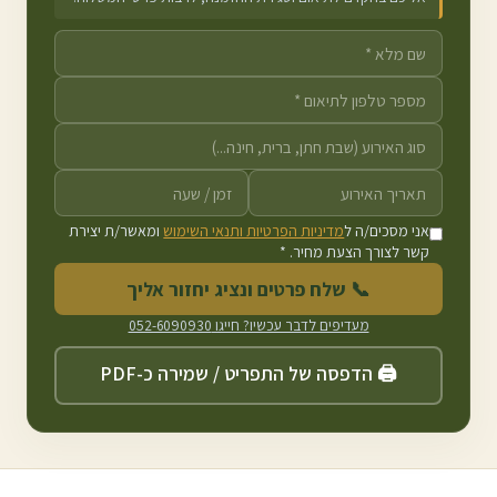
אני מסכים/ה ל
מדיניות הפרטיות ותנאי השימוש
ומאשר/ת יצירת
קשר לצורך הצעת מחיר. *
📞 שלח פרטים ונציג יחזור אליך
מעדיפים לדבר עכשיו? חייגו
052-6090930
🖨️ הדפסה של התפריט / שמירה כ-PDF