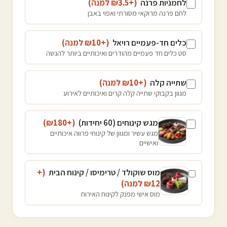
לחמניות פרנה
(+₪
3.5
למנה
)
לחם פרנה מרוקאי מסורתי ואפוי באבן
כלים חד-פעמיים רויאל
(+₪
10
למנה
)
סט כלים חד פעמיים מהודרים ואיכותיים ביותר להגשה
שתייה קלה
(+₪
10
למנה
)
מגוון בקבוקי שתייה קלה קרים ואיכותיים לאירוע
מגש קינוחים (60 יחידות)
(+₪
180
)
מגש עשיר ומגוון של קינוחי פרווה איכותיים
ואישיים
מוס שוקולד / טרימיסו / קינוח הבית
(+
12
₪
למנה
)
מוס אישי מפנק לקינוח האירוח