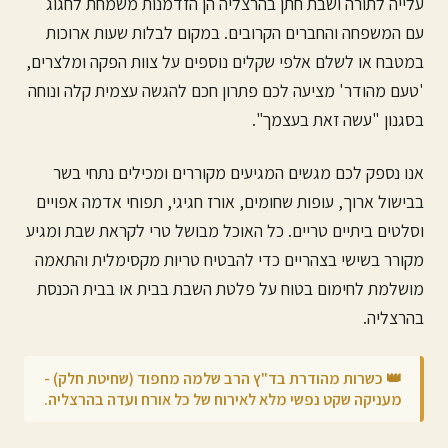
עלייה לתורה ושבת חתן ב
הרצליה
הן הזדמנות משמחת לחגוג
עם המשפחה והחברים הקרובים. במקום לבלות שעות ארוכות
במטבח או לשלם אלפי שקלים נוספים על צוות הפקה ומלצרים,
'טעם מהודר' מציעה לכם פתרון חכם להגשה עצמית קלה ונוחה
בסגנון "עשה זאת בעצמך".
אנו נספק לכם מגשים המגיעים מקוררים ומכילים נתחי בשר
בבישול ארוך, עופות שחומים, אורז חגיגי, תפוחי אדמה אפויים
וסלטים ביתיים טריים. כל האוכל מבושל טרי לקראת שבת ומגיע
מקורר בשישי בצהריים כדי להבטיח טריות מקסימלית והתאמה
מושלמת לחימום בטוח על פלטת השבת בבית או בבית הכנסת
ב
הרצליה
.
👑 כשרות מהודרת בד"ץ הרב שלמה מחפוד (שחיטת חלק) -
מעניקה שקט נפשי מלא לאירוח של כל אורח ועדה ב
הרצליה
.