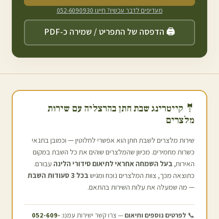
מעדיפים לדבר עכשיו? חייגו
052-6090930
🖨️ הדפסה של התפריט / שמירה כ-PDF
🤵 קייטרינג שבת חתן ב
הרצליה
עם שירות
מלצרים
שירות מלצרים לשבת חתן הוא אפשרי לחלוטין — וכמובן בתנאי
כשרות מחמירים. מכיוון שהמלצרים שוהים את כל השבת במקום
האירוח,
בעל השמחה אחראי לתיאום סידורי הלינה
עבורם.
כתוצאה מכך, צוות המלצרים נוכח ומגיש
בכל 3 סעודות השבת
— מה שמעלה את עלות השירות בהתאם.
📞
לפרטים נוספים ותיאום
— צרו קשר ישירות עמנו:
052-609-