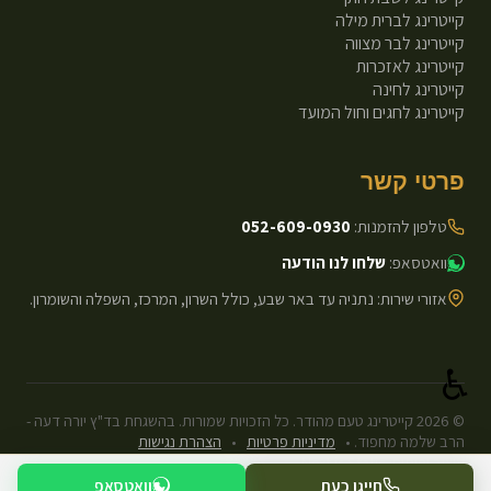
קייטרינג לברית מילה
קייטרינג לבר מצווה
קייטרינג לאזכרות
קייטרינג לחינה
קייטרינג לחגים וחול המועד
פרטי קשר
טלפון להזמנות:
052-609-0930
וואטסאפ:
שלחו לנו הודעה
אזורי שירות: נתניה עד באר שבע, כולל השרון, המרכז, השפלה והשומרון.
♿
©
2026
קייטרינג טעם מהודר. כל הזכויות שמורות. בהשגחת בד"ץ יורה דעה -
הרב שלמה מחפוד.
•
מדיניות פרטיות
•
הצהרת נגישות
עיצוב ופיתוח: Next.js Static.
חייגו כעת
וואטסאפ