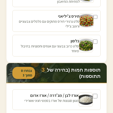
לפתיחת התיאבון
תירס צ'יליאני
סלט גרגירי תירס מתוקים עם פלפלים צבעוניים
ורוטב צ'ילי
נלסון
סלט כרוב צבעוני עם אגוזים וחמוציות בתיבול
מיוחד
3
תוספות חמות (בחירה של
נבחרו
0
מתוך
3
תתוספות)
אורז לבן / מג'דרה / אורז אדום
מגוון סגנונות של אורז בסמטי חגיגי ואוורירי