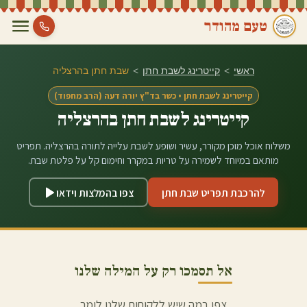
טעם מהודר
ראשי
>
קייטרינג לשבת חתן
>
שבת חתן ב
הרצליה
קייטרינג לשבת חתן • כשר בד"ץ יורה דעה (הרב מחפוד)
קייטרינג לשבת חתן ב
הרצליה
משלוח אוכל מוכן מקורר, עשיר ושופע לשבת עלייה לתורה ב
הרצליה
. תפריט
מותאם במיוחד לשמירה על טריות במקרר וחימום קל על פלטת שבת.
להרכבת תפריט שבת חתן
צפו בהמלצות וידאו
אל תסמכו רק על המילה שלנו
צפו במה שיש ללקוחות שלנו לומר