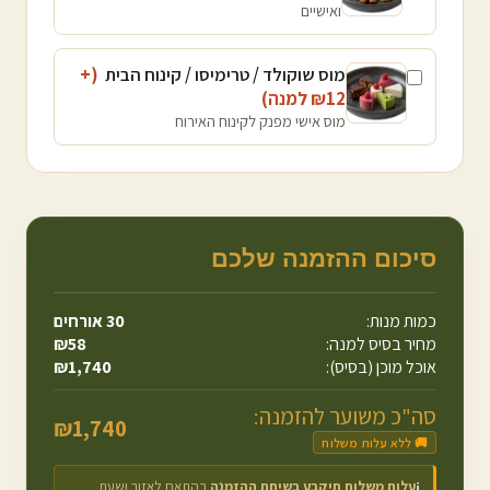
ואישיים
מוס שוקולד / טרימיסו / קינוח הבית
(+
12
₪
למנה
)
מוס אישי מפנק לקינוח האירוח
סיכום ההזמנה שלכם
כמות מנות:
30
אורחים
מחיר בסיס למנה:
58
₪
אוכל מוכן (בסיס):
1,740
₪
סה"כ משוער להזמנה:
₪
1,740
🚚 ללא עלות משלוח
עלות משלוח תיקבע בשיחת ההזמנה
בהתאם לאזור ושעת
ℹ️