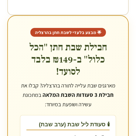
🌟 מבצע בלעדי לשבת חתן ב
הרצליה
חבילת שבת חתן "הכל
כלול" ב-₪149 בלבד
לסועד!
מארגנים שבת עלייה לתורה ב
הרצליה
? קבלו את
חבילת 3 סעודות השבת המלאה
במתכונת
עשירה ושופעת במיוחד:
🕯️ סעודת ליל שבת (ערב שבת)