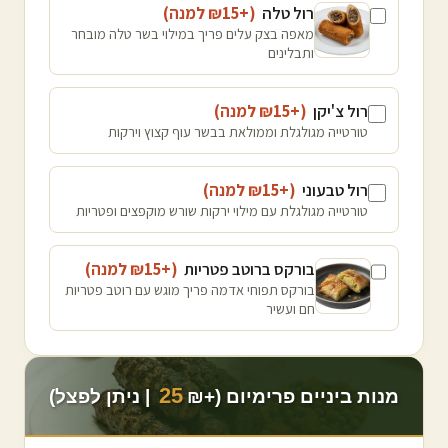
רול טלה
(+₪
15
למנה
)
מאפה בצק עלים פריך במילוי בשר טלה מובחר
ותבלינים
רול צ'יקן
(+₪
15
למנה
)
טורטייה מגולגלת וממולאת בבשר עוף קצוץ וירקות
רול טבעוני
(+₪
15
למנה
)
טורטייה מגולגלת עם מילוי ירקות שורש מוקפצים ופטריות
בורקס ברוטב פטריות
(+₪
15
למנה
)
בורקס תפוחי אדמה פריך מוגש עם רוטב פטריות
חם ועשיר
25
מנות ביניים פרימיום (+₪
| ניתן לפצל)