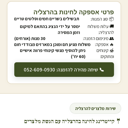
פרטי אספקה לחינות ב
הרצליה
תבשילים בשריים חמים וסלטים טריים
📦 סוג המנות:
🚚 עלות משלוח
ימסר על ידי הנציג בהתאם למיקום
ל
הרצליה
:
וזמן המסירה
👥 מינימום הזמנה:
30 מנות (אורחים)
🔥 אספקה:
משלוח מגיע חם ומוכן במארזים מבודדי חום
🍯 קינוחים
ניתן להוסיף מגשי קינוחי פרווה אישיים
ומתוקים:
(60 יח')
📞 שיחה מהירה להזמנה: 052-609-0930
שירות מלצרים ל
הרצליה
🤵 קייטרינג לחינה ב
הרצליה
עם הגשת מלצרים