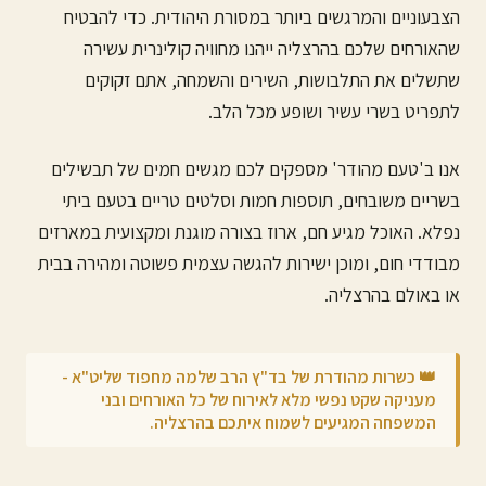
הצבעוניים והמרגשים ביותר במסורת היהודית. כדי להבטיח
שהאורחים שלכם ב
הרצליה
ייהנו מחוויה קולינרית עשירה
שתשלים את התלבושות, השירים והשמחה, אתם זקוקים
לתפריט בשרי עשיר ושופע מכל הלב.
אנו ב'טעם מהודר' מספקים לכם מגשים חמים של תבשילים
בשריים משובחים, תוספות חמות וסלטים טריים בטעם ביתי
נפלא. האוכל מגיע חם, ארוז בצורה מוגנת ומקצועית במארזים
מבודדי חום, ומוכן ישירות להגשה עצמית פשוטה ומהירה בבית
או באולם ב
הרצליה
.
👑 כשרות מהודרת של בד"ץ הרב שלמה מחפוד שליט"א -
מעניקה שקט נפשי מלא לאירוח של כל האורחים ובני
המשפחה המגיעים לשמוח איתכם ב
הרצליה
.