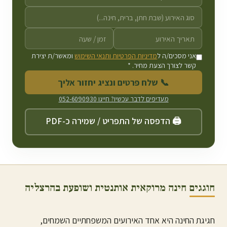
אני מסכים/ה ל
מדיניות הפרטיות ותנאי השימוש
ומאשר/ת יצירת
קשר לצורך הצעת מחיר. *
📞 שלח פרטים ונציג יחזור אליך
מעדיפים לדבר עכשיו? חייגו
052-6090930
🖨️ הדפסה של התפריט / שמירה כ-PDF
חוגגים חינה מרוקאית אותנטית ושופעת ב
הרצליה
חגיגת החינה היא אחד האירועים המשפחתיים השמחים,