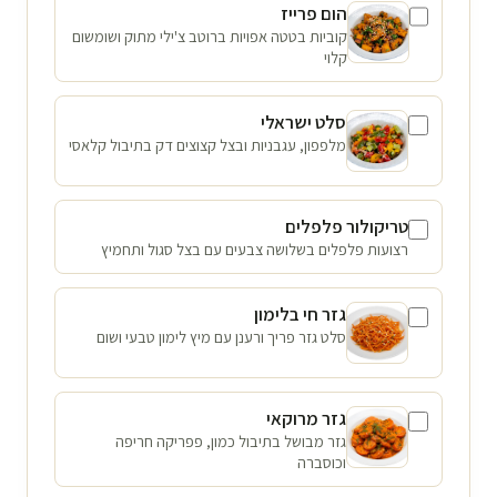
הום פרייז
קוביות בטטה אפויות ברוטב צ'ילי מתוק ושומשום
קלוי
סלט ישראלי
מלפפון, עגבניות ובצל קצוצים דק בתיבול קלאסי
טריקולור פלפלים
רצועות פלפלים בשלושה צבעים עם בצל סגול ותחמיץ
גזר חי בלימון
סלט גזר פריך ורענן עם מיץ לימון טבעי ושום
גזר מרוקאי
גזר מבושל בתיבול כמון, פפריקה חריפה
וכוסברה