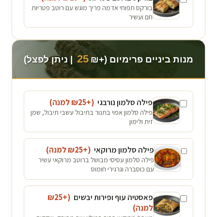
בורקס תפוחי אדמה פריך מוגש עם רוטב פטריות
חם ועשיר
25
מנות ביניים פרימיום (+₪
| ניתן לפצל)
פילה סלמון נורבגי
(+₪
25
למנה
)
פילה סלמון אפוי בתנור בתיבול עשבי תיבול, שמן
זית ולימון
פילה סלמון מרוקאי
(+₪
25
למנה
)
פילה סלמון עסיסי מבושל ברוטב מרוקאי עשיר
עם כוסברה וגרגירי חומוס
פאסטיה עוף ופירות יבשים
(+₪
25
למנה
)