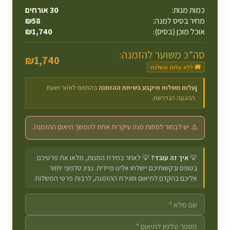
כמות מנות:
30
אורחים
מחיר בסיס למנה:
58
₪
אוכל מוכן (בסיס):
1,740
₪
סה"כ משוער להזמנה:
₪
1,740
🚚 ללא עלות משלוח
עלות משלוח תיקבע בשיחת ההזמנה
בהתאם לאזור ושעת
ℹ️
ההגעה הנדרשת.
⚠️ יש לבחור לפחות מנה עיקרית אחת להמשך תיאום ההזמנה.
💡
איך זה עובד?
💡 לאחר בחירת המנות, מלאו את פרטיכם
בטופס ובקשותיכם יישלחו אלינו מיידית. נציג טלפוני יחזור
אליכם בהקדם לתיאום וסגירת ההזמנה, לרבות פרטי המשלוח.