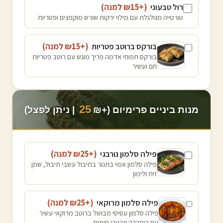
רול טבעוני
(+₪
15
למנה
)
טורטייה מגולגלת עם מילוי ירקות שורש מוקפצים ופטריות
בורקס ברוטב פטריות
(+₪
15
למנה
)
בורקס תפוחי אדמה פריך מוגש עם רוטב פטריות
חם ועשיר
25
מנות ביניים פרימיום (+₪
| ניתן לפצל)
פילה סלמון נורבגי
(+₪
25
למנה
)
פילה סלמון אפוי בתנור בתיבול עשבי תיבול, שמן
זית ולימון
פילה סלמון מרוקאי
(+₪
25
למנה
)
פילה סלמון עסיסי מבושל ברוטב מרוקאי עשיר
עם כוסברה וגרגירי חומוס