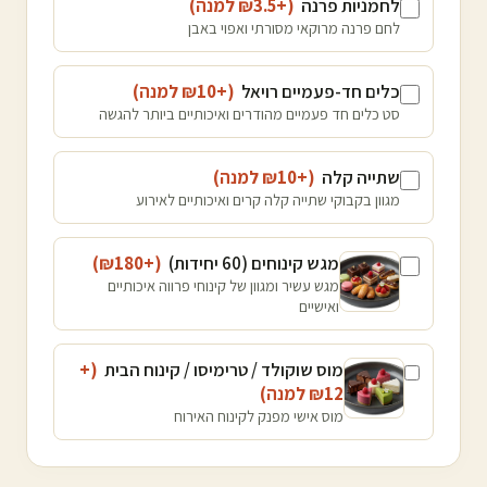
לחמניות פרנה
(+₪
3.5
למנה
)
לחם פרנה מרוקאי מסורתי ואפוי באבן
כלים חד-פעמיים רויאל
(+₪
10
למנה
)
סט כלים חד פעמיים מהודרים ואיכותיים ביותר להגשה
שתייה קלה
(+₪
10
למנה
)
מגוון בקבוקי שתייה קלה קרים ואיכותיים לאירוע
מגש קינוחים (60 יחידות)
(+₪
180
)
מגש עשיר ומגוון של קינוחי פרווה איכותיים
ואישיים
מוס שוקולד / טרימיסו / קינוח הבית
(+
12
₪
למנה
)
מוס אישי מפנק לקינוח האירוח