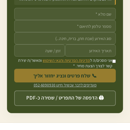
אני מסכים/ה ל
מדיניות הפרטיות ותנאי השימוש
ומאשר/ת יצירת
קשר לצורך הצעת מחיר. *
📞 שלח פרטים ונציג יחזור אליך
מעדיפים לדבר עכשיו? חייגו
052-6090930
🖨️ הדפסה של התפריט / שמירה כ-PDF