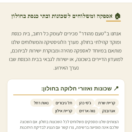
🏠 אספקה ומשלוחים לשכונות ובתי כנסת ב
חולון
אנחנו ב"טעם מהודר" מכירים לעומק כל רחוב, בית כנסת
ומוקד קהילתי ב
חולון
. מערך הלוגיסטיקה והמשלוחים שלנו
מותאם במיוחד לאספקה מהירה ומבוקרת ישירות לביתכם,
למועדון הדיירים בשכונה, או ישירות לגבאי בבית הכנסת שבו
נערך האירוע.
📍 שכונות ואזורי חלוקה ב
חולון
:
קריית שרת
ג'סי כהן
תל גיבורים
נאות רחל
אגרובנק
נווה ארזים
קריית אילון
הצוותים שלנו מספקים משלוחים לכל השכונות ב
חולון
. אם השכונה
שלכם אינה מופיעה ברשימה, צרו קשר עם הנציג לבדיקת היתכנות