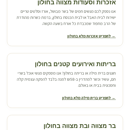
אזכרות וסעודות מצווה ב
חולון
אנו נספק לכם מגשים חמים של בשר מבושל, אורז וסלטים טריים
ישירות לבית האבל או לבית הכנסת ב
חולון
, ברמת כשרות מהודרת
של הרב מחפוד שמכבדת כל אורח בשעה הקשה.
← לתפריט אזכרות מלא ב
חולון
בריתות ואירועים קטנים ב
חולון
חוגגים ברית מילה או בריתה ב
חולון
? אנו מספקים מגשי אוכל בשרי
חם, עשיר וכשר למהדרין ב-₪58 למנה בלבד להפקה עצמית קלה
וחסכונית בבית או באולם.
← לתפריט ברית מילה מלא ב
חולון
בר מצווה ובת מצווה ב
חולון