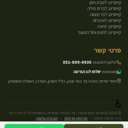
קייטרינג לשבת חתן
קייטרינג לברית מילה
קייטרינג לבר מצווה
קייטרינג לאזכרות
קייטרינג לחינה
קייטרינג לחגים וחול המועד
פרטי קשר
טלפון להזמנות:
052-609-0930
וואטסאפ:
שלחו לנו הודעה
אזורי שירות: נתניה עד באר שבע, כולל השרון, המרכז, השפלה והשומרון.
♿
©
2026
קייטרינג טעם מהודר. כל הזכויות שמורות. בהשגחת בד"ץ יורה דעה -
הרב שלמה מחפוד.
•
מדיניות פרטיות
•
הצהרת נגישות
עיצוב ופיתוח: Next.js Static.