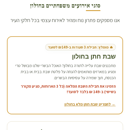
סוגי אירועים משפחתיים ב
חולון
אנו מספקים פתרון נוח ומהיר לאירוח עצמי בכל חלקי העיר
🔥 מומלץ: חבילת 3 סעודות ב-₪149 לסועד
שבת חתן ב
חולון
מתכננים שבת עלייה לתורה ב
חולון
? האוכל הבשרי שלנו מבושל טרי
ומגיע במארזים מותאמים להנחה על פלטת שבת בבית או בבית
הכנסת, תוך שמירה על עסיסיות הבשרים.
הזמינו את חבילת השבת המלאה (כל 3 הארוחות, מגיע מקורר
בשישי) ב-149 ₪ בלבד לסועד!
← לתפריט שבת חתן מלא ב
חולון