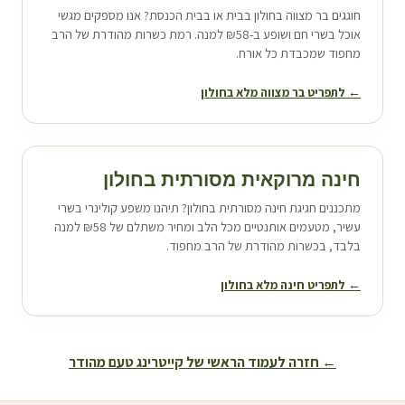
חוגגים בר מצווה ב
חולון
בבית או בבית הכנסת? אנו מספקים מגשי
אוכל בשרי חם ושופע ב-₪58 למנה. רמת כשרות מהודרת של הרב
מחפוד שמכבדת כל אורח.
← לתפריט בר מצווה מלא ב
חולון
חינה מרוקאית מסורתית ב
חולון
מתכננים חגיגת חינה מסורתית ב
חולון
? תיהנו משפע קולינרי בשרי
עשיר, מטעמים אותנטיים מכל הלב ומחיר משתלם של ₪58 למנה
בלבד, בכשרות מהודרת של הרב מחפוד.
← לתפריט חינה מלא ב
חולון
← חזרה לעמוד הראשי של קייטרינג טעם מהודר