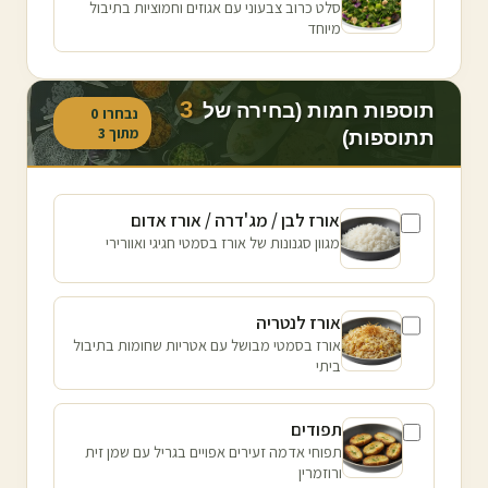
סלט כרוב צבעוני עם אגוזים וחמוציות בתיבול
מיוחד
3
תוספות חמות (בחירה של
נבחרו
0
מתוך
3
תתוספות)
אורז לבן / מג'דרה / אורז אדום
מגוון סגנונות של אורז בסמטי חגיגי ואוורירי
אורז לנטריה
אורז בסמטי מבושל עם אטריות שחומות בתיבול
ביתי
תפודים
תפוחי אדמה זעירים אפויים בגריל עם שמן זית
ורוזמרין