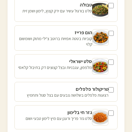
טבולה
סלט בורגול עשיר עם ירק קצוץ, לימון ושמן זית
הום פרייז
קוביות בטטה אפויות ברוטב צ'ילי מתוק ושומשום
קלוי
סלט ישראלי
מלפפון, עגבניות ובצל קצוצים דק בתיבול קלאסי
טריקולור פלפלים
רצועות פלפלים בשלושה צבעים עם בצל סגול ותחמיץ
גזר חי בלימון
סלט גזר פריך ורענן עם מיץ לימון טבעי ושום