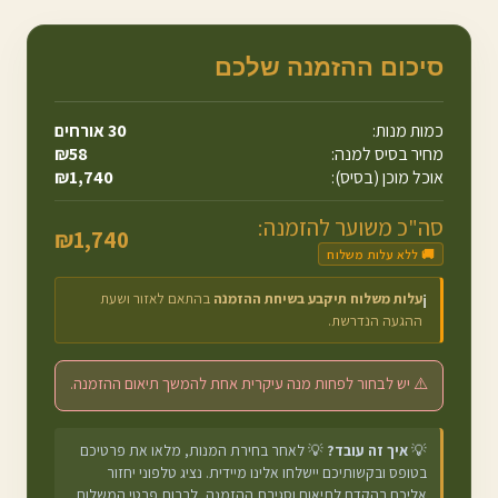
סיכום ההזמנה שלכם
כמות מנות:
30
אורחים
מחיר בסיס למנה:
58
₪
אוכל מוכן (בסיס):
1,740
₪
סה"כ משוער להזמנה:
₪
1,740
🚚 ללא עלות משלוח
עלות משלוח תיקבע בשיחת ההזמנה
בהתאם לאזור ושעת
ℹ️
ההגעה הנדרשת.
⚠️ יש לבחור לפחות מנה עיקרית אחת להמשך תיאום ההזמנה.
💡
איך זה עובד?
💡 לאחר בחירת המנות, מלאו את פרטיכם
בטופס ובקשותיכם יישלחו אלינו מיידית. נציג טלפוני יחזור
אליכם בהקדם לתיאום וסגירת ההזמנה, לרבות פרטי המשלוח.