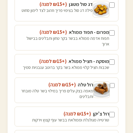
דג סול מטוגן
(+₪
15
למנה
)
פילה דג סול בציפוי פריך וזהוב לצד לימון סחוט
מפרום - תפוד ממולא
(+₪
15
למנה
)
תפוח אדמה ממולא בבשר בקר טחון ותבלינים בבישול
ארוך
מוסקה - חציל ממולא
(+₪
15
למנה
)
שכבות חציל קלוי ממולא בשר בקר ברוטב עגבניות סמיך
רול טלה
(+₪
15
למנה
)
מאפה בצק עלים פריך במילוי בשר טלה מובחר
ותבלינים
רול צ'יקן
(+₪
15
למנה
)
טורטייה מגולגלת וממולאת בבשר עוף קצוץ וירקות