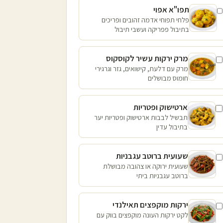
תפו"א אפוי
פלחי תפוחי אדמה זהובים ופריכים
בתיבול פפריקה ועשבי תיבול
מרק ירקות עשיר לקוסקוס
מרק עם דלעת, קישואים, גזר וגרגירי
חומוס מבושלים
ארטישוק ופטריות
תבשיל לבבות ארטישוק ופטריות יער
בתיבול עדין
שעועית ברוטב עגבניות
שעועית ירוקה או צהובה מבושלת
ברוטב עגבניות ביתי
ירקות מוקפצים תאילנדי
לקט ירקות העונה מוקפצים בווק עם