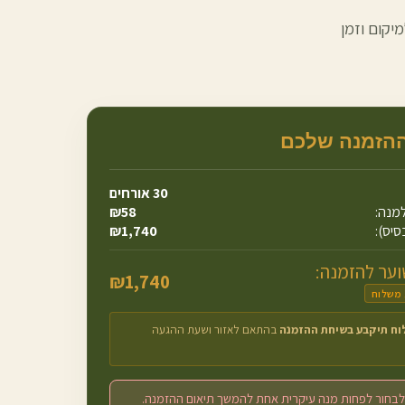
יקום וזמן
ההזמנה שלכם
30
אורחים
מנה:
58
₪
סיס):
1,740
₪
ער להזמנה:
₪
1,740
 משלוח
וח תיקבע בשיחת ההזמנה
בהתאם לאזור ושעת ההגעה
לבחור לפחות מנה עיקרית אחת להמשך תיאום ההזמנה.