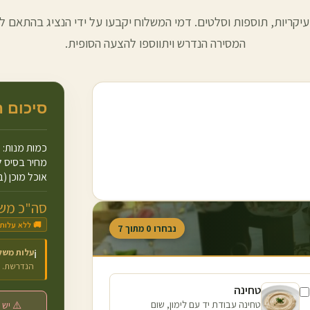
עיקריות, תוספות וסלטים. דמי המשלוח יקבעו על ידי הנציג בהתאם למ
המסירה הנדרש ויתווספו להצעה הסופית.
סיכום 
כמות מנות:
מחיר בסיס ל
אוכל מוכן (ב
סה"כ משו
🚚 ללא עלות
נבחרו
0
מתוך
7
עלות משל
ℹ️
הנדרשת.
טחינה
טחינה עבודת יד עם לימון, שום
⚠️ יש 