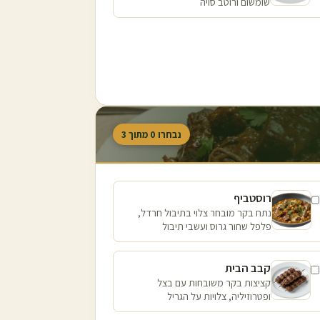
שומשום ורוטב סויה
נבחרו
0
מתוך
3
רוסטביף
נתח בקר מובחר צלוי בתיבול חרדל,
פלפל שחור גרוס ועשבי תיבול
קבב הבית
קציצות בקר משובחות עם בצל
ופטרוזיליה, צלויות על הגריל