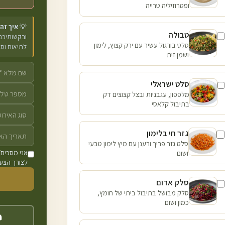
ופטרוזיליה טרייה
💡
איך זה
טבולה
ובקשותיכם 
סלט בורגול עשיר עם ירק קצוץ, לימון
לתיאום וס
ושמן זית
סלט ישראלי
מלפפון, עגבניות ובצל קצוצים דק
בתיבול קלאסי
גזר חי בלימון
סלט גזר פריך ורענן עם מיץ לימון טבעי
ושום
אני מסכים/
לצורך הצעת
סלק אדום
סלק מבושל בתיבול ביתי של חומץ,
כמון ושום