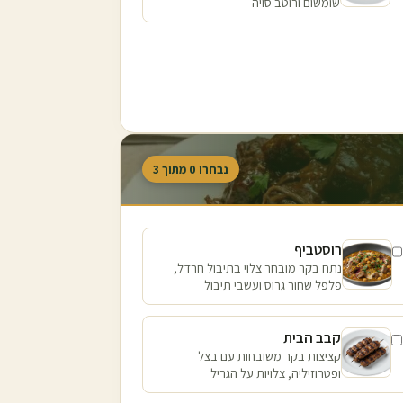
שומשום ורוטב סויה
נבחרו
0
מתוך
3
רוסטביף
נתח בקר מובחר צלוי בתיבול חרדל,
פלפל שחור גרוס ועשבי תיבול
קבב הבית
קציצות בקר משובחות עם בצל
ופטרוזיליה, צלויות על הגריל