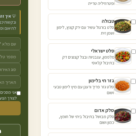
ופטרוזיליה טרייה
💡
איך זה
טבולה
ובקשותיכם 
סלט בורגול עשיר עם ירק קצוץ, לימון
לתיאום וס
ושמן זית
סלט ישראלי
מלפפון, עגבניות ובצל קצוצים דק
בתיבול קלאסי
גזר חי בלימון
סלט גזר פריך ורענן עם מיץ לימון טבעי
ושום
אני מסכים/
לצורך הצעת
סלק אדום
סלק מבושל בתיבול ביתי של חומץ,
כמון ושום