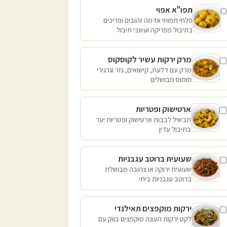
תפו"א אפוי
פלחי תפוחי אדמה זהובים ופריכים
בתיבול פפריקה ועשבי תיבול
מרק ירקות עשיר לקוסקוס
מרק עם דלעת, קישואים, גזר וגרגירי
חומוס מבושלים
ארטישוק ופטריות
תבשיל לבבות ארטישוק ופטריות יער
בתיבול עדין
שעועית ברוטב עגבניות
שעועית ירוקה או צהובה מבושלת
ברוטב עגבניות ביתי
ירקות מוקפצים תאילנדי
לקט ירקות העונה מוקפצים בווק עם