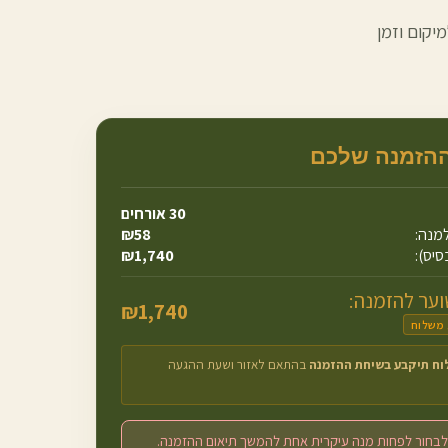
יקום וזמן
ההזמנה שלכם
30
אורחים
מנה:
58
₪
סיס):
1,740
₪
ער להזמנה:
₪
1,740
 משלוח
וח תיקבע בשיחת ההזמנה
בהתאם לאזור ושעת ההגעה
לבחור לפחות מנה עיקרית אחת להמשך תיאום ההזמנה.