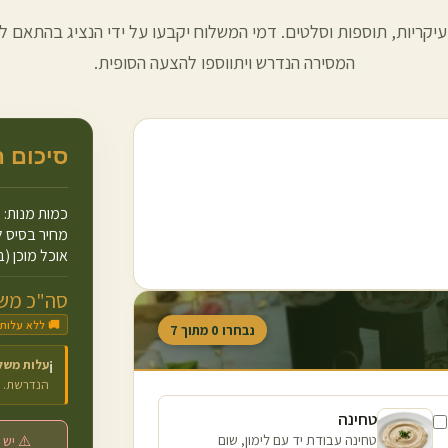
עיקריות, תוספות וסלטים. דמי המשלוח יקבעו על ידי הנציג בהתאם למ
המסירה הנדרש ויתווספו להצעה הסופית.
סיכום 
כמות מנות:
מחיר בסיס ל
אוכל מוכן (ב
סה"כ משו
🚚 ללא עלות
נבחרו
0
מתוך
7
עלות משל
ℹ️
הנדרשת.
טחינה
טחינה עבודת יד עם לימון, שום
⚠️ יש 