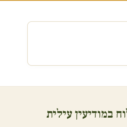
ח ב
מודיעין עילית