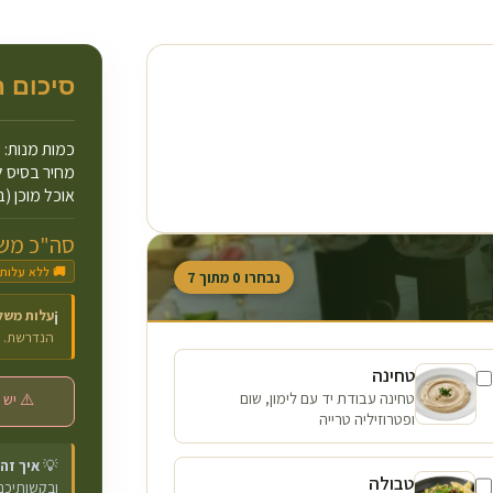
סיכום 
כמות מנות:
מחיר בסיס ל
אוכל מוכן (ב
סה"כ משו
🚚 ללא עלות
נבחרו
0
מתוך
7
עלות משל
ℹ️
הנדרשת.
טחינה
טחינה עבודת יד עם לימון, שום
⚠️ יש 
ופטרוזיליה טרייה
💡
איך זה
טבולה
ובקשותיכם 