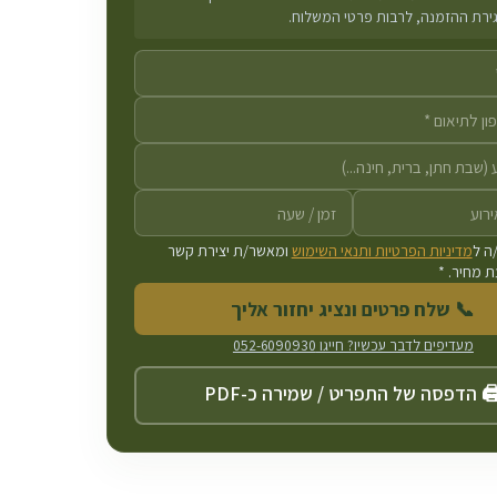
גירת ההזמנה, לרבות פרטי המשלוח.
ה ל
מדיניות הפרטיות ותנאי השימוש
ומאשר/ת יצירת קשר
 מחיר. *
📞 שלח פרטים ונציג יחזור אליך
מעדיפים לדבר עכשיו? חייגו
052-6090930
️ הדפסה של התפריט / שמירה כ-PDF