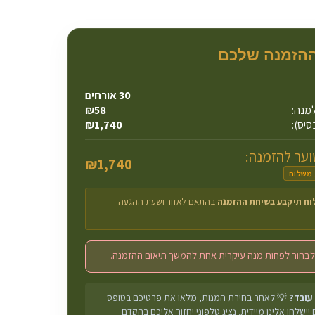
ההזמנה שלכם
30
אורחים
מנה:
58
₪
סיס):
1,740
₪
ער להזמנה:
₪
1,740
 משלוח
וח תיקבע בשיחת ההזמנה
בהתאם לאזור ושעת ההגעה
לבחור לפחות מנה עיקרית אחת להמשך תיאום ההזמנה.
 עובד?
💡 לאחר בחירת המנות, מלאו את פרטיכם בטופס
יישלחו אלינו מיידית. נציג טלפוני יחזור אליכם בהקדם