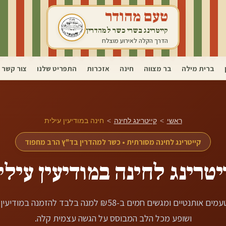
טעם מהודר
קייטרינג בשרי כשר למהדרין
הדרך הקלה לאירוע מוצלח
ברית מילה
בר מצווה
חינה
אזכרות
התפריט שלנו
צור קשר
ראשי
>
קייטרינג לחינה
>
חינה ב
מודיעין עילית
קייטרינג לחינה מסורתית • כשר למהדרין בד"ץ הרב מחפוד
יטרינג לחינה ב
מודיעין עילי
טיים ומגשים חמים ב-₪58 למנה בלבד להזמנה ב
מודיעין 
ושופע מכל הלב המבוסס על הגשה עצמית קלה.