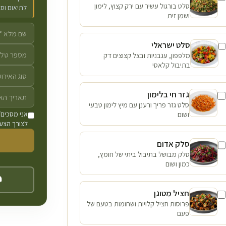
סלט בורגול עשיר עם ירק קצוץ, לימון
לתיאום וס
ושמן זית
סלט ישראלי
מלפפון, עגבניות ובצל קצוצים דק
בתיבול קלאסי
גזר חי בלימון
סלט גזר פריך ורענן עם מיץ לימון טבעי
ושום
אני מסכים/
לצורך הצעת
סלק אדום
סלק מבושל בתיבול ביתי של חומץ,
כמון ושום
חציל מטוגן
פרוסות חציל קלויות ושחומות בטעם של
פעם