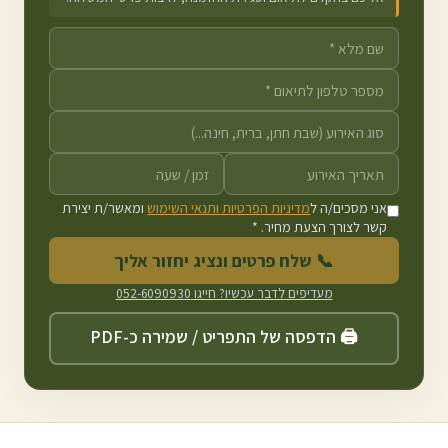
אני מסכים/ה ל
מדיניות הפרטיות ותנאי השימוש
ומאשר/ת יצירת
קשר לצורך הצעת מחיר. *
📞 שלח פרטים ונציג יחזור אליך
מעדיפים לדבר עכשיו? חייגו
052-6090930
🖨️ הדפסה של התפריט / שמירה כ-PDF