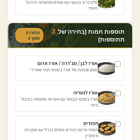
סלט כרוב צבעוני עם אגוזים וחמוציות בתיבול
מיוחד
3
תוספות חמות (בחירה של
נבחרו
0
מתוך
3
תתוספות)
אורז לבן / מג'דרה / אורז אדום
מגוון סגנונות של אורז בסמטי חגיגי ואוורירי
אורז לנטריה
אורז בסמטי מבושל עם אטריות שחומות בתיבול
ביתי
תפודים
תפוחי אדמה זעירים אפויים בגריל עם שמן זית
ורוזמרין