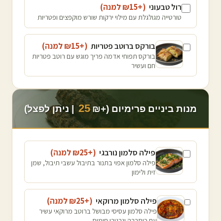
רול טבעוני
(+₪
15
למנה
)
טורטייה מגולגלת עם מילוי ירקות שורש מוקפצים ופטריות
בורקס ברוטב פטריות
(+₪
15
למנה
)
בורקס תפוחי אדמה פריך מוגש עם רוטב פטריות
חם ועשיר
25
מנות ביניים פרימיום (+₪
| ניתן לפצל)
פילה סלמון נורבגי
(+₪
25
למנה
)
פילה סלמון אפוי בתנור בתיבול עשבי תיבול, שמן
זית ולימון
פילה סלמון מרוקאי
(+₪
25
למנה
)
פילה סלמון עסיסי מבושל ברוטב מרוקאי עשיר
עם כוסברה וגרגירי חומוס