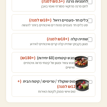
לחמניות פרנה
(+₪
3.5
למנה
)
לחם פרנה מרוקאי מסורתי ואפוי באבן
כלים חד-פעמיים רויאל
(+₪
10
למנה
)
סט כלים חד פעמיים מהודרים ואיכותיים ביותר להגשה
שתייה קלה
(+₪
10
למנה
)
מגוון בקבוקי שתייה קלה קרים ואיכותיים לאירוע
מגש קינוחים (60 יחידות)
(+₪
180
)
מגש עשיר ומגוון של קינוחי פרווה איכותיים
ואישיים
מוס שוקולד / טרימיסו / קינוח הבית
(+
12
₪
למנה
)
מוס אישי מפנק לקינוח האירוח