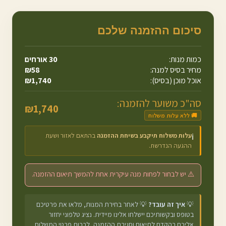
סיכום ההזמנה שלכם
כמות מנות:
30
אורחים
מחיר בסיס למנה:
58
₪
אוכל מוכן (בסיס):
1,740
₪
סה"כ משוער להזמנה:
₪
1,740
🚚 ללא עלות משלוח
עלות משלוח תיקבע בשיחת ההזמנה
בהתאם לאזור ושעת
ℹ️
ההגעה הנדרשת.
⚠️ יש לבחור לפחות מנה עיקרית אחת להמשך תיאום ההזמנה.
💡
איך זה עובד?
💡 לאחר בחירת המנות, מלאו את פרטיכם
בטופס ובקשותיכם יישלחו אלינו מיידית. נציג טלפוני יחזור
אליכם בהקדם לתיאום וסגירת ההזמנה, לרבות פרטי המשלוח.