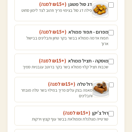
דג סול מטוגן
(+₪
15
למנה
)
פילה דג סול בציפוי פריך וזהוב לצד לימון סחוט
מפרום - תפוד ממולא
(+₪
15
למנה
)
תפוח אדמה ממולא בבשר בקר טחון ותבלינים בבישול
ארוך
מוסקה - חציל ממולא
(+₪
15
למנה
)
שכבות חציל קלוי ממולא בשר בקר ברוטב עגבניות סמיך
רול טלה
(+₪
15
למנה
)
מאפה בצק עלים פריך במילוי בשר טלה מובחר
ותבלינים
רול צ'יקן
(+₪
15
למנה
)
טורטייה מגולגלת וממולאת בבשר עוף קצוץ וירקות