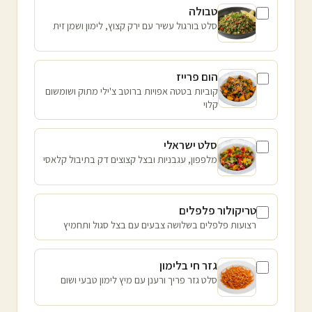
טבולה
סלט בורגול עשיר עם ירק קצוץ, לימון ושמן זית
הום פרייז
קוביות בטטה אפויות ברוטב צ'ילי מתוק ושומשום
קלוי
סלט ישראלי
מלפפון, עגבניות ובצל קצוצים דק בתיבול קלאסי
טריקולור פלפלים
רצועות פלפלים בשלושה צבעים עם בצל סגול ותחמיץ
גזר חי בלימון
סלט גזר פריך ורענן עם מיץ לימון טבעי ושום