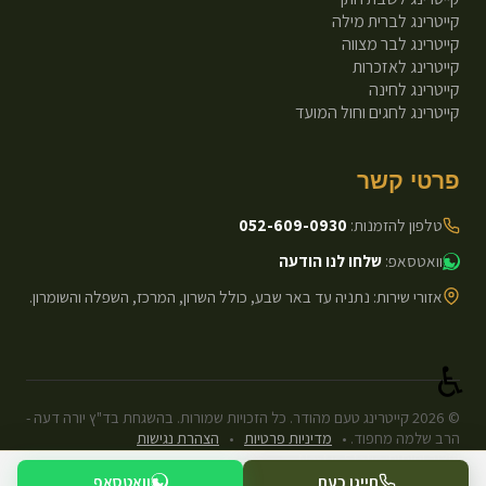
קייטרינג לברית מילה
קייטרינג לבר מצווה
קייטרינג לאזכרות
קייטרינג לחינה
קייטרינג לחגים וחול המועד
פרטי קשר
טלפון להזמנות:
052-609-0930
וואטסאפ:
שלחו לנו הודעה
אזורי שירות: נתניה עד באר שבע, כולל השרון, המרכז, השפלה והשומרון.
♿
©
2026
קייטרינג טעם מהודר. כל הזכויות שמורות. בהשגחת בד"ץ יורה דעה -
הרב שלמה מחפוד.
•
מדיניות פרטיות
•
הצהרת נגישות
עיצוב ופיתוח: Next.js Static.
חייגו כעת
וואטסאפ