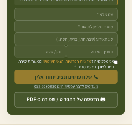
אני מסכים/ה ל
מדיניות הפרטיות ותנאי השימוש
ומאשר/ת יצירת
קשר לצורך הצעת מחיר. *
📞 שלח פרטים ונציג יחזור אליך
מעדיפים לדבר עכשיו? חייגו
052-6090930
🖨️ הדפסה של התפריט / שמירה כ-PDF