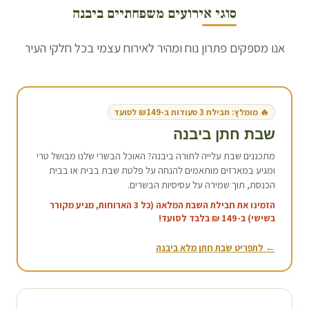
סוגי אירועים משפחתיים ב
יבנה
אנו מספקים פתרון נוח ומהיר לאירוח עצמי בכל חלקי העיר
🔥 מומלץ: חבילת 3 סעודות ב-₪149 לסועד
שבת חתן ב
יבנה
מתכננים שבת עלייה לתורה ב
יבנה
? האוכל הבשרי שלנו מבושל טרי
ומגיע במארזים מותאמים להנחה על פלטת שבת בבית או בבית
הכנסת, תוך שמירה על עסיסיות הבשרים.
הזמינו את חבילת השבת המלאה (כל 3 הארוחות, מגיע מקורר
בשישי) ב-149 ₪ בלבד לסועד!
← לתפריט שבת חתן מלא ב
יבנה