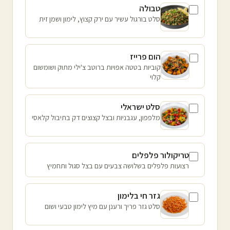
טבולה
סלט בורגול עשיר עם ירק קצוץ, לימון ושמן זית
הום פרייז
קוביות בטטה אפויות ברוטב צ'ילי מתוק ושומשום
קלוי
סלט ישראלי
מלפפון, עגבניות ובצל קצוצים דק בתיבול קלאסי
טריקולור פלפלים
רצועות פלפלים בשלושה צבעים עם בצל סגול ותחמיץ
גזר חי בלימון
סלט גזר פריך ורענן עם מיץ לימון טבעי ושום