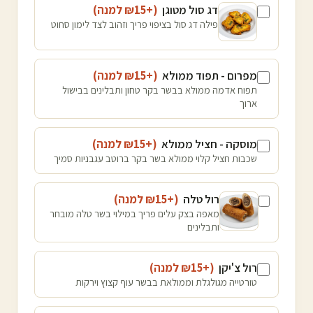
דג סול מטוגן
(+₪
15
למנה
)
פילה דג סול בציפוי פריך וזהוב לצד לימון סחוט
מפרום - תפוד ממולא
(+₪
15
למנה
)
תפוח אדמה ממולא בבשר בקר טחון ותבלינים בבישול
ארוך
מוסקה - חציל ממולא
(+₪
15
למנה
)
שכבות חציל קלוי ממולא בשר בקר ברוטב עגבניות סמיך
רול טלה
(+₪
15
למנה
)
מאפה בצק עלים פריך במילוי בשר טלה מובחר
ותבלינים
רול צ'יקן
(+₪
15
למנה
)
טורטייה מגולגלת וממולאת בבשר עוף קצוץ וירקות