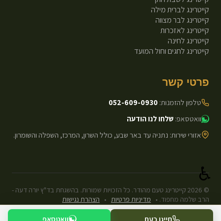
קייטרינג לברית מילה
קייטרינג לבר מצווה
קייטרינג לאזכרות
קייטרינג לחינה
קייטרינג לחגים וחול המועד
פרטי קשר
טלפון להזמנות:
052-609-0930
וואטסאפ:
שלחו לנו הודעה
אזורי שירות: נתניה עד באר שבע, כולל השרון, המרכז, השפלה והשומרון.
♿
©
2026
קייטרינג טעם מהודר. כל הזכויות שמורות. בהשגחת בד"ץ יורה דעה -
הרב שלמה מחפוד.
•
מדיניות פרטיות
•
הצהרת נגישות
עיצוב ופיתוח: Next.js Static.
חייגו כעת
וואטסאפ