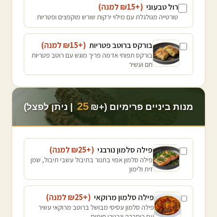
רול טבעוני
(+₪
15
למנה
)
טורטייה מגולגלת עם מילוי ירקות שורש מוקפצים ופטריות
בורקס ברוטב פטריות
(+₪
15
למנה
)
בורקס תפוחי אדמה פריך מוגש עם רוטב פטריות
חם ועשיר
25
מנות ביניים פרימיום (+₪
| ניתן לפצל)
פילה סלמון נורבגי
(+₪
25
למנה
)
פילה סלמון אפוי בתנור בתיבול עשבי תיבול, שמן
זית ולימון
פילה סלמון מרוקאי
(+₪
25
למנה
)
פילה סלמון עסיסי מבושל ברוטב מרוקאי עשיר
עם כוסברה וגרגירי חומוס