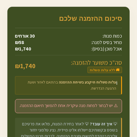
סיכום ההזמנה שלכם
כמות מנות:
30
אורחים
מחיר בסיס למנה:
58
₪
אוכל מוכן (בסיס):
1,740
₪
סה"כ משוער להזמנה:
₪
1,740
🚚 ללא עלות משלוח
עלות משלוח תיקבע בשיחת ההזמנה
בהתאם לאזור ושעת
ℹ️
ההגעה הנדרשת.
⚠️ יש לבחור לפחות מנה עיקרית אחת להמשך תיאום ההזמנה.
💡
איך זה עובד?
💡 לאחר בחירת המנות, מלאו את פרטיכם
בטופס ובקשותיכם יישלחו אלינו מיידית. נציג טלפוני יחזור
אליכם בהקדם לתיאום וסגירת ההזמנה, לרבות פרטי המשלוח.