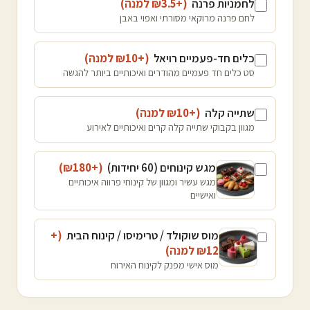
לחמניות פרנה
(+₪
3.5
למנה
)
לחם פרנה מרוקאי מסורתי ואפוי באבן
כלים חד-פעמיים רויאל
(+₪
10
למנה
)
סט כלים חד פעמיים מהודרים ואיכותיים ביותר להגשה
שתייה קלה
(+₪
10
למנה
)
מגוון בקבוקי שתייה קלה קרים ואיכותיים לאירוע
מגש קינוחים (60 יחידות)
(+₪
180
)
מגש עשיר ומגוון של קינוחי פרווה איכותיים
ואישיים
מוס שוקולד / טרימיסו / קינוח הבית
(+
12
₪
למנה
)
מוס אישי מפנק לקינוח האירוח