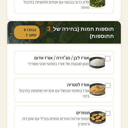
סלט כרוב צבעוני עם אגוזים וחמוציות בתיבול
מיוחד
3
תוספות חמות (בחירה של
נבחרו
0
מתוך
3
תתוספות)
אורז לבן / מג'דרה / אורז אדום
מגוון סגנונות של אורז בסמטי חגיגי ואוורירי
אורז לנטריה
אורז בסמטי מבושל עם אטריות שחומות בתיבול
ביתי
תפודים
תפוחי אדמה זעירים אפויים בגריל עם שמן זית
ורוזמרין