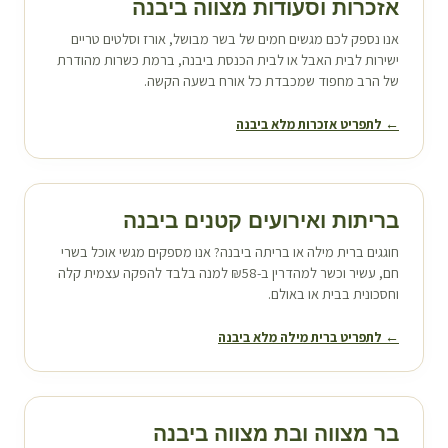
אזכרות וסעודות מצווה ב
יבנה
אנו נספק לכם מגשים חמים של בשר מבושל, אורז וסלטים טריים
ישירות לבית האבל או לבית הכנסת ב
יבנה
, ברמת כשרות מהודרת
של הרב מחפוד שמכבדת כל אורח בשעה הקשה.
← לתפריט אזכרות מלא ב
יבנה
בריתות ואירועים קטנים ב
יבנה
חוגגים ברית מילה או בריתה ב
יבנה
? אנו מספקים מגשי אוכל בשרי
חם, עשיר וכשר למהדרין ב-₪58 למנה בלבד להפקה עצמית קלה
וחסכונית בבית או באולם.
← לתפריט ברית מילה מלא ב
יבנה
בר מצווה ובת מצווה ב
יבנה