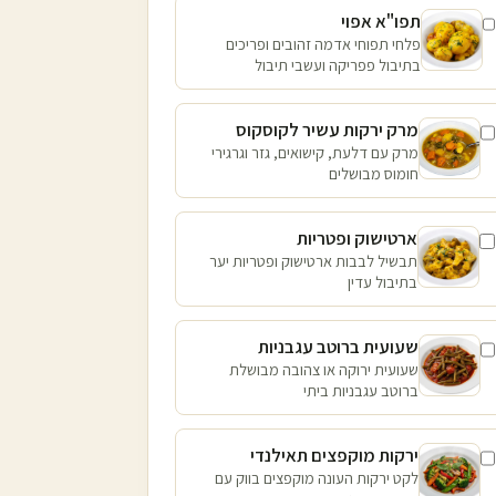
תפו"א אפוי
פלחי תפוחי אדמה זהובים ופריכים
בתיבול פפריקה ועשבי תיבול
מרק ירקות עשיר לקוסקוס
מרק עם דלעת, קישואים, גזר וגרגירי
חומוס מבושלים
ארטישוק ופטריות
תבשיל לבבות ארטישוק ופטריות יער
בתיבול עדין
שעועית ברוטב עגבניות
שעועית ירוקה או צהובה מבושלת
ברוטב עגבניות ביתי
ירקות מוקפצים תאילנדי
לקט ירקות העונה מוקפצים בווק עם