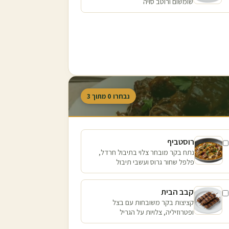
שומשום ורוטב סויה
נבחרו
0
מתוך
3
רוסטביף
נתח בקר מובחר צלוי בתיבול חרדל,
פלפל שחור גרוס ועשבי תיבול
קבב הבית
קציצות בקר משובחות עם בצל
ופטרוזיליה, צלויות על הגריל