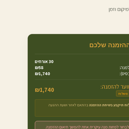
יקום וזמן
ההזמנה שלכם
30
אורחים
מנה:
58
₪
סיס):
1,740
₪
ער להזמנה:
₪
1,740
 משלוח
וח תיקבע בשיחת ההזמנה
בהתאם לאזור ושעת ההגעה
לבחור לפחות מנה עיקרית אחת להמשך תיאום ההזמנה.