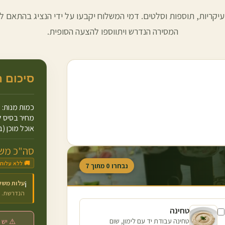
עיקריות, תוספות וסלטים. דמי המשלוח יקבעו על ידי הנציג בהתאם למ
המסירה הנדרש ויתווספו להצעה הסופית.
סיכום 
כמות מנות:
מחיר בסיס ל
אוכל מוכן (ב
סה"כ משו
🚚 ללא עלות
נבחרו
0
מתוך
7
עלות משל
ℹ️
הנדרשת.
טחינה
טחינה עבודת יד עם לימון, שום
⚠️ יש 