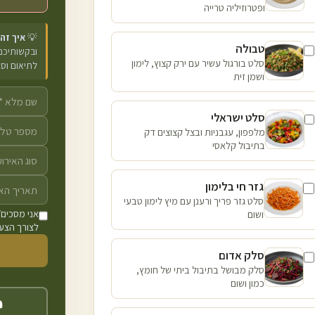
ופטרוזיליה טרייה
💡
איך זה
טבולה
ובקשותיכם 
סלט בורגול עשיר עם ירק קצוץ, לימון
לתיאום וס
ושמן זית
סלט ישראלי
מלפפון, עגבניות ובצל קצוצים דק
בתיבול קלאסי
גזר חי בלימון
סלט גזר פריך ורענן עם מיץ לימון טבעי
ושום
אני מסכים/
לצורך הצעת
סלק אדום
סלק מבושל בתיבול ביתי של חומץ,
כמון ושום