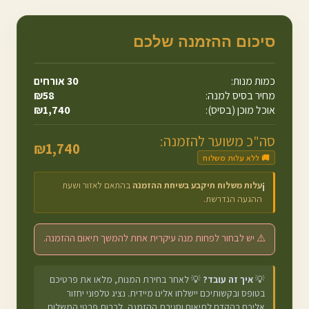
סיכום ההזמנה שלכם
כמות מנות:
30
אורחים
מחיר בסיס למנה:
58
₪
אוכל מוכן (בסיס):
1,740
₪
סה"כ משוער להזמנה:
₪
1,740
🚚 ללא עלות משלוח
עלות משלוח תיקבע בשיחת ההזמנה
בהתאם לאזור ושעת
ℹ️
ההגעה הנדרשת.
⚠️ יש לבחור לפחות מנה עיקרית אחת להמשך תיאום ההזמנה.
💡
איך זה עובד?
💡 לאחר בחירת המנות, מלאו את פרטיכם
בטופס ובקשותיכם יישלחו אלינו מיידית. נציג טלפוני יחזור
אליכם בהקדם לתיאום וסגירת ההזמנה, לרבות פרטי המשלוח.