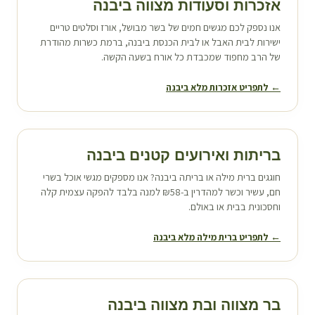
אזכרות וסעודות מצווה ב
יבנה
אנו נספק לכם מגשים חמים של בשר מבושל, אורז וסלטים טריים
ישירות לבית האבל או לבית הכנסת ב
יבנה
, ברמת כשרות מהודרת
של הרב מחפוד שמכבדת כל אורח בשעה הקשה.
← לתפריט אזכרות מלא ב
יבנה
בריתות ואירועים קטנים ב
יבנה
חוגגים ברית מילה או בריתה ב
יבנה
? אנו מספקים מגשי אוכל בשרי
חם, עשיר וכשר למהדרין ב-₪58 למנה בלבד להפקה עצמית קלה
וחסכונית בבית או באולם.
← לתפריט ברית מילה מלא ב
יבנה
בר מצווה ובת מצווה ב
יבנה