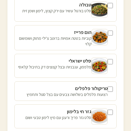
טבולה
סלט בורגול עשיר עם ירק קצוץ, לימון ושמן זית
הום פרייז
קוביות בטטה אפויות ברוטב צ'ילי מתוק ושומשום
קלוי
סלט ישראלי
מלפפון, עגבניות ובצל קצוצים דק בתיבול קלאסי
טריקולור פלפלים
רצועות פלפלים בשלושה צבעים עם בצל סגול ותחמיץ
גזר חי בלימון
סלט גזר פריך ורענן עם מיץ לימון טבעי ושום