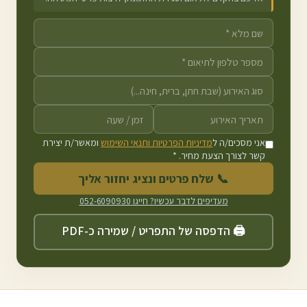
אני מסכים/ה ל
מדיניות הפרטיות ותנאי השימוש
ומאשר/ת יצירת
קשר לצורך הצעת מחיר. *
📞 שלח פרטים ונציג יחזור אליך
מעדיפים לדבר עכשיו? חייגו
052-6090930
🖨️ הדפסה של התפריט / שמירה כ-PDF