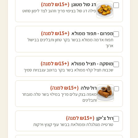
דג סול מטוגן
(+₪
15
למנה
)
פילה דג סול בציפוי פריך וזהוב לצד לימון סחוט
מפרום - תפוד ממולא
(+₪
15
למנה
)
תפוח אדמה ממולא בבשר בקר טחון ותבלינים בבישול
ארוך
מוסקה - חציל ממולא
(+₪
15
למנה
)
שכבות חציל קלוי ממולא בשר בקר ברוטב עגבניות סמיך
רול טלה
(+₪
15
למנה
)
מאפה בצק עלים פריך במילוי בשר טלה מובחר
ותבלינים
רול צ'יקן
(+₪
15
למנה
)
טורטייה מגולגלת וממולאת בבשר עוף קצוץ וירקות