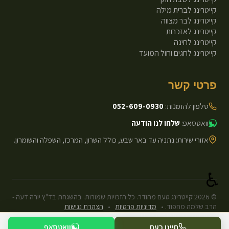
קייטרינג לברית מילה
קייטרינג לבר מצווה
קייטרינג לאזכרות
קייטרינג לחינה
קייטרינג לחגים וחול המועד
פרטי קשר
טלפון להזמנות:
052-609-0930
וואטסאפ:
שלחו לנו הודעה
אזורי שירות: נתניה עד באר שבע, כולל השרון, המרכז, השפלה והשומרון.
♿
©
2026
קייטרינג טעם מהודר. כל הזכויות שמורות. בהשגחת בד"ץ יורה דעה -
הרב שלמה מחפוד.
•
מדיניות פרטיות
•
הצהרת נגישות
עיצוב ופיתוח: Next.js Static.
חייגו כעת
וואטסאפ