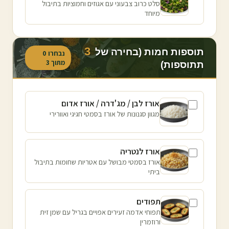
סלט כרוב צבעוני עם אגוזים וחמוציות בתיבול
מיוחד
3
תוספות חמות (בחירה של
נבחרו
0
מתוך
3
תתוספות)
אורז לבן / מג'דרה / אורז אדום
מגוון סגנונות של אורז בסמטי חגיגי ואוורירי
אורז לנטריה
אורז בסמטי מבושל עם אטריות שחומות בתיבול
ביתי
תפודים
תפוחי אדמה זעירים אפויים בגריל עם שמן זית
ורוזמרין