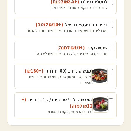
לחמניות פרנה
(+₪
3.5
למנה
)
לחם פרנה מרוקאי מסורתי ואפוי באבן
כלים חד-פעמיים רויאל
(+₪
10
למנה
)
סט כלים חד פעמיים מהודרים ואיכותיים ביותר להגשה
שתייה קלה
(+₪
10
למנה
)
מגוון בקבוקי שתייה קלה קרים ואיכותיים לאירוע
מגש קינוחים (60 יחידות)
(+₪
180
)
מגש עשיר ומגוון של קינוחי פרווה איכותיים
ואישיים
מוס שוקולד / טרימיסו / קינוח הבית
(+
12
₪
למנה
)
מוס אישי מפנק לקינוח האירוח