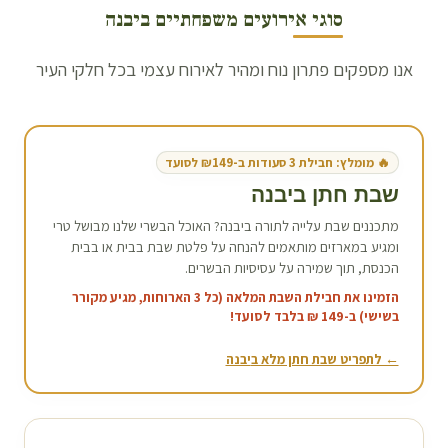
סוגי אירועים משפחתיים ב
יבנה
אנו מספקים פתרון נוח ומהיר לאירוח עצמי בכל חלקי העיר
🔥 מומלץ: חבילת 3 סעודות ב-₪149 לסועד
שבת חתן ב
יבנה
מתכננים שבת עלייה לתורה ב
יבנה
? האוכל הבשרי שלנו מבושל טרי
ומגיע במארזים מותאמים להנחה על פלטת שבת בבית או בבית
הכנסת, תוך שמירה על עסיסיות הבשרים.
הזמינו את חבילת השבת המלאה (כל 3 הארוחות, מגיע מקורר
בשישי) ב-149 ₪ בלבד לסועד!
← לתפריט שבת חתן מלא ב
יבנה