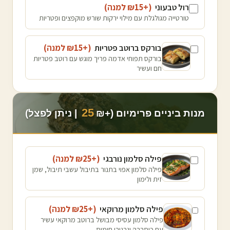
רול טבעוני
(+₪
15
למנה
)
טורטייה מגולגלת עם מילוי ירקות שורש מוקפצים ופטריות
בורקס ברוטב פטריות
(+₪
15
למנה
)
בורקס תפוחי אדמה פריך מוגש עם רוטב פטריות
חם ועשיר
25
מנות ביניים פרימיום (+₪
| ניתן לפצל)
פילה סלמון נורבגי
(+₪
25
למנה
)
פילה סלמון אפוי בתנור בתיבול עשבי תיבול, שמן
זית ולימון
פילה סלמון מרוקאי
(+₪
25
למנה
)
פילה סלמון עסיסי מבושל ברוטב מרוקאי עשיר
עם כוסברה וגרגירי חומוס