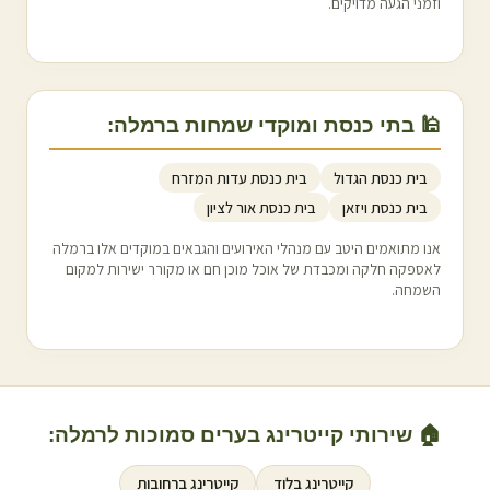
וזמני הגעה מדויקים.
🕌 בתי כנסת ומוקדי שמחות ב
רמלה
:
בית כנסת הגדול
בית כנסת עדות המזרח
בית כנסת ויזאן
בית כנסת אור לציון
אנו מתואמים היטב עם מנהלי האירועים והגבאים במוקדים אלו ב
רמלה
לאספקה חלקה ומכבדת של אוכל מוכן חם או מקורר ישירות למקום
השמחה.
🏠 שירותי קייטרינג בערים סמוכות ל
רמלה
:
קייטרינג ב
לוד
קייטרינג ב
רחובות