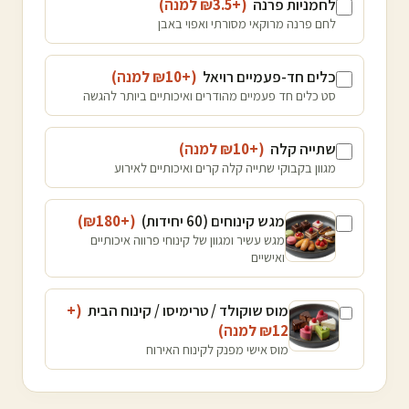
לחמניות פרנה
(+₪
3.5
למנה
)
לחם פרנה מרוקאי מסורתי ואפוי באבן
כלים חד-פעמיים רויאל
(+₪
10
למנה
)
סט כלים חד פעמיים מהודרים ואיכותיים ביותר להגשה
שתייה קלה
(+₪
10
למנה
)
מגוון בקבוקי שתייה קלה קרים ואיכותיים לאירוע
מגש קינוחים (60 יחידות)
(+₪
180
)
מגש עשיר ומגוון של קינוחי פרווה איכותיים
ואישיים
מוס שוקולד / טרימיסו / קינוח הבית
(+
12
₪
למנה
)
מוס אישי מפנק לקינוח האירוח