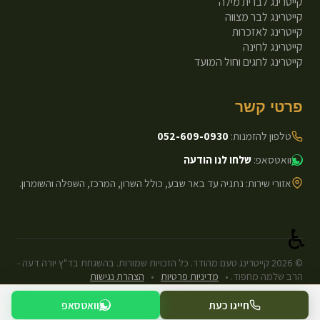
קייטרינג לברית מילה
קייטרינג לבר מצווה
קייטרינג לאזכרות
קייטרינג לחינה
קייטרינג לחגים וחול המועד
פרטי קשר
טלפון להזמנות:
052-609-0930
וואטסאפ:
שלחו לנו הודעה
אזורי שירות: נתניה עד באר שבע, כולל השרון, המרכז, השפלה והשומרון.
♿
©
2026
קייטרינג טעם מהודר. כל הזכויות שמורות. בהשגחת בד"ץ יורה דעה -
הרב שלמה מחפוד.
•
מדיניות פרטיות
•
הצהרת נגישות
עיצוב ופיתוח: Next.js Static.
חייגו כעת
וואטסאפ