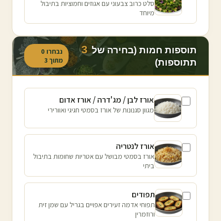
סלט כרוב צבעוני עם אגוזים וחמוציות בתיבול
מיוחד
3
תוספות חמות (בחירה של
נבחרו
0
מתוך
3
תתוספות)
אורז לבן / מג'דרה / אורז אדום
מגוון סגנונות של אורז בסמטי חגיגי ואוורירי
אורז לנטריה
אורז בסמטי מבושל עם אטריות שחומות בתיבול
ביתי
תפודים
תפוחי אדמה זעירים אפויים בגריל עם שמן זית
ורוזמרין