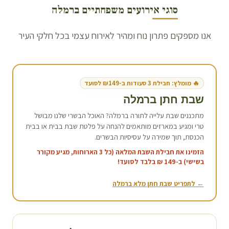
סוגי אירועים משפחתיים ב
רמלה
אנו מספקים פתרון נוח ומהיר לאירוח עצמי בכל חלקי העיר
🔥 מומלץ: חבילת 3 סעודות ב-₪149 לסועד
שבת חתן ב
רמלה
מתכננים שבת עלייה לתורה ב
רמלה
? האוכל הבשרי שלנו מבושל
טרי ומגיע במארזים מותאמים להנחה על פלטת שבת בבית או בבית
הכנסת, תוך שמירה על עסיסיות הבשרים.
הזמינו את חבילת השבת המלאה (כל 3 הארוחות, מגיע מקורר
בשישי) ב-149 ₪ בלבד לסועד!
← לתפריט שבת חתן מלא ב
רמלה