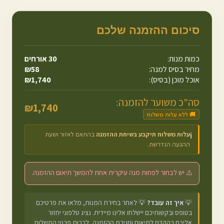
סיכום ההזמנה שלכם
כמות מנות:
30
אורחים
מחיר בסיס למנה:
58
₪
אוכל מוכן (בסיס):
1,740
₪
סה"כ משוער להזמנה:
₪
1,740
🚚 ללא עלות משלוח
עלות משלוח תיקבע בשיחת ההזמנה
בהתאם לאזור ושעת
ℹ️
ההגעה הנדרשת.
⚠️ יש לבחור לפחות מנה עיקרית אחת להמשך תיאום ההזמנה.
💡
איך זה עובד?
💡 לאחר בחירת המנות, מלאו את פרטיכם
בטופס ובקשותיכם יישלחו אלינו מיידית. נציג טלפוני יחזור
אליכם בהקדם לתיאום וסגירת ההזמנה, לרבות פרטי המשלוח.