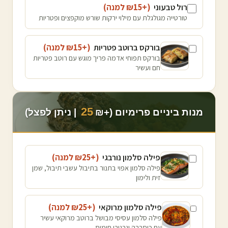
רול טבעוני
(+₪
15
למנה
)
טורטייה מגולגלת עם מילוי ירקות שורש מוקפצים ופטריות
בורקס ברוטב פטריות
(+₪
15
למנה
)
בורקס תפוחי אדמה פריך מוגש עם רוטב פטריות
חם ועשיר
25
מנות ביניים פרימיום (+₪
| ניתן לפצל)
פילה סלמון נורבגי
(+₪
25
למנה
)
פילה סלמון אפוי בתנור בתיבול עשבי תיבול, שמן
זית ולימון
פילה סלמון מרוקאי
(+₪
25
למנה
)
פילה סלמון עסיסי מבושל ברוטב מרוקאי עשיר
עם כוסברה וגרגירי חומוס