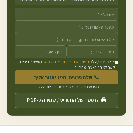
אני מסכים/ה ל
מדיניות הפרטיות ותנאי השימוש
ומאשר/ת יצירת
קשר לצורך הצעת מחיר. *
📞 שלח פרטים ונציג יחזור אליך
מעדיפים לדבר עכשיו? חייגו
052-6090930
🖨️ הדפסה של התפריט / שמירה כ-PDF