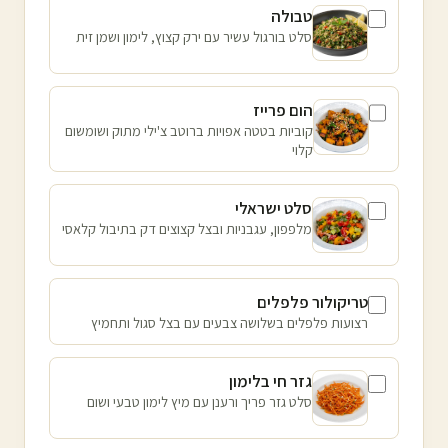
טבולה
סלט בורגול עשיר עם ירק קצוץ, לימון ושמן זית
הום פרייז
קוביות בטטה אפויות ברוטב צ'ילי מתוק ושומשום
קלוי
סלט ישראלי
מלפפון, עגבניות ובצל קצוצים דק בתיבול קלאסי
טריקולור פלפלים
רצועות פלפלים בשלושה צבעים עם בצל סגול ותחמיץ
גזר חי בלימון
סלט גזר פריך ורענן עם מיץ לימון טבעי ושום