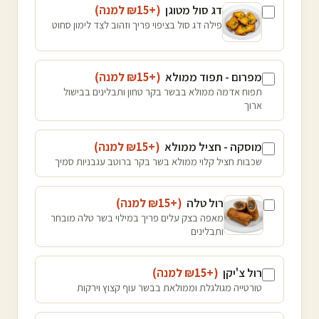
דג סול מטוגן
(+₪
15
למנה
)
פילה דג סול בציפוי פריך וזהוב לצד לימון סחוט
מפרום - תפוד ממולא
(+₪
15
למנה
)
תפוח אדמה ממולא בבשר בקר טחון ותבלינים בבישול
ארוך
מוסקה - חציל ממולא
(+₪
15
למנה
)
שכבות חציל קלוי ממולא בשר בקר ברוטב עגבניות סמיך
רול טלה
(+₪
15
למנה
)
מאפה בצק עלים פריך במילוי בשר טלה מובחר
ותבלינים
רול צ'יקן
(+₪
15
למנה
)
טורטייה מגולגלת וממולאת בבשר עוף קצוץ וירקות