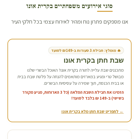
סוגי אירועים משפחתיים ב
קרית אונו
אנו מספקים פתרון נוח ומהיר לאירוח עצמי בכל חלקי העיר
🔥 מומלץ: חבילת 3 סעודות ב-₪149 לסועד
שבת חתן ב
קרית אונו
מתכננים שבת עלייה לתורה ב
קרית אונו
? האוכל הבשרי שלנו
מבושל טרי ומגיע במארזים מותאמים להנחה על פלטת שבת בבית
או בבית הכנסת, תוך שמירה על עסיסיות הבשרים.
הזמינו את חבילת השבת המלאה (כל 3 הארוחות, מגיע מקורר
בשישי) ב-149 ₪ בלבד לסועד!
← לתפריט שבת חתן מלא ב
קרית אונו