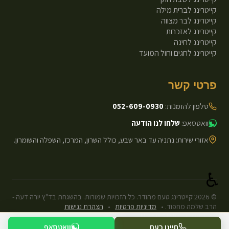
קייטרינג לברית מילה
קייטרינג לבר מצווה
קייטרינג לאזכרות
קייטרינג לחינה
קייטרינג לחגים וחול המועד
פרטי קשר
טלפון להזמנות:
052-609-0930
וואטסאפ:
שלחו לנו הודעה
אזורי שירות: נתניה עד באר שבע, כולל השרון, המרכז, השפלה והשומרון.
♿
©
2026
קייטרינג טעם מהודר. כל הזכויות שמורות. בהשגחת בד"ץ יורה דעה -
הרב שלמה מחפוד.
•
מדיניות פרטיות
•
הצהרת נגישות
עיצוב ופיתוח: Next.js Static.
חייגו כעת
וואטסאפ