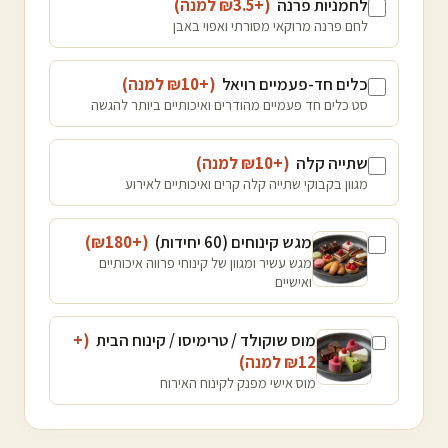
לחמניות פרנה
(+₪
3.5
למנה
)
לחם פרנה מרוקאי מסורתי ואפוי באבן
כלים חד-פעמיים רויאל
(+₪
10
למנה
)
סט כלים חד פעמיים מהודרים ואיכותיים ביותר להגשה
שתייה קלה
(+₪
10
למנה
)
מגוון בקבוקי שתייה קלה קרים ואיכותיים לאירוע
מגש קינוחים (60 יחידות)
(+₪
180
)
מגש עשיר ומגוון של קינוחי פרווה איכותיים
ואישיים
מוס שוקולד / טרימיסו / קינוח הבית
(+
12
₪
למנה
)
מוס אישי מפנק לקינוח האירוח