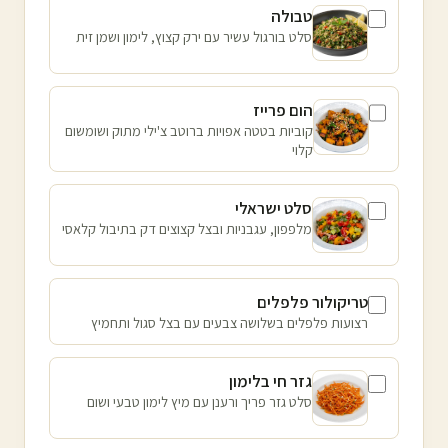
טבולה
סלט בורגול עשיר עם ירק קצוץ, לימון ושמן זית
הום פרייז
קוביות בטטה אפויות ברוטב צ'ילי מתוק ושומשום
קלוי
סלט ישראלי
מלפפון, עגבניות ובצל קצוצים דק בתיבול קלאסי
טריקולור פלפלים
רצועות פלפלים בשלושה צבעים עם בצל סגול ותחמיץ
גזר חי בלימון
סלט גזר פריך ורענן עם מיץ לימון טבעי ושום