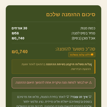
סיכום ההזמנה שלכם
כמות מנות:
30
אורחים
מחיר בסיס למנה:
58
₪
אוכל מוכן (בסיס):
1,740
₪
סה"כ משוער להזמנה:
₪
1,740
🚚 ללא עלות משלוח
עלות משלוח תיקבע בשיחת ההזמנה
בהתאם לאזור ושעת
ℹ️
ההגעה הנדרשת.
⚠️ יש לבחור לפחות מנה עיקרית אחת להמשך תיאום ההזמנה.
💡
איך זה עובד?
💡 לאחר בחירת המנות, מלאו את פרטיכם
בטופס ובקשותיכם יישלחו אלינו מיידית. נציג טלפוני יחזור
אליכם בהקדם לתיאום וסגירת ההזמנה, לרבות פרטי המשלוח.