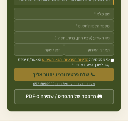
אני מסכים/ה ל
מדיניות הפרטיות ותנאי השימוש
ומאשר/ת יצירת
קשר לצורך הצעת מחיר. *
📞 שלח פרטים ונציג יחזור אליך
מעדיפים לדבר עכשיו? חייגו
052-6090930
🖨️ הדפסה של התפריט / שמירה כ-PDF