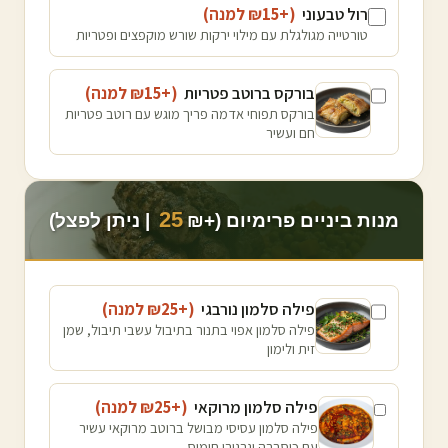
רול טבעוני
(+₪
15
למנה
)
טורטייה מגולגלת עם מילוי ירקות שורש מוקפצים ופטריות
בורקס ברוטב פטריות
(+₪
15
למנה
)
בורקס תפוחי אדמה פריך מוגש עם רוטב פטריות
חם ועשיר
25
מנות ביניים פרימיום (+₪
| ניתן לפצל)
פילה סלמון נורבגי
(+₪
25
למנה
)
פילה סלמון אפוי בתנור בתיבול עשבי תיבול, שמן
זית ולימון
פילה סלמון מרוקאי
(+₪
25
למנה
)
פילה סלמון עסיסי מבושל ברוטב מרוקאי עשיר
עם כוסברה וגרגירי חומוס