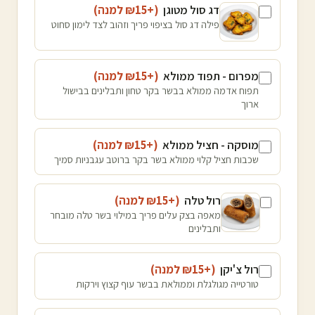
דג סול מטוגן
(+₪
15
למנה
)
פילה דג סול בציפוי פריך וזהוב לצד לימון סחוט
מפרום - תפוד ממולא
(+₪
15
למנה
)
תפוח אדמה ממולא בבשר בקר טחון ותבלינים בבישול
ארוך
מוסקה - חציל ממולא
(+₪
15
למנה
)
שכבות חציל קלוי ממולא בשר בקר ברוטב עגבניות סמיך
רול טלה
(+₪
15
למנה
)
מאפה בצק עלים פריך במילוי בשר טלה מובחר
ותבלינים
רול צ'יקן
(+₪
15
למנה
)
טורטייה מגולגלת וממולאת בבשר עוף קצוץ וירקות