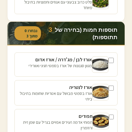
סלט כרוב צבעוני עם אגוזים וחמוציות בתיבול
מיוחד
3
תוספות חמות (בחירה של
נבחרו
0
מתוך
3
תתוספות)
אורז לבן / מג'דרה / אורז אדום
מגוון סגנונות של אורז בסמטי חגיגי ואוורירי
אורז לנטריה
אורז בסמטי מבושל עם אטריות שחומות בתיבול
ביתי
תפודים
תפוחי אדמה זעירים אפויים בגריל עם שמן זית
ורוזמרין