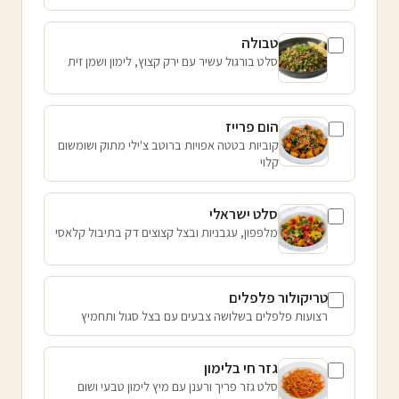
טבולה
סלט בורגול עשיר עם ירק קצוץ, לימון ושמן זית
הום פרייז
קוביות בטטה אפויות ברוטב צ'ילי מתוק ושומשום
קלוי
סלט ישראלי
מלפפון, עגבניות ובצל קצוצים דק בתיבול קלאסי
טריקולור פלפלים
רצועות פלפלים בשלושה צבעים עם בצל סגול ותחמיץ
גזר חי בלימון
סלט גזר פריך ורענן עם מיץ לימון טבעי ושום