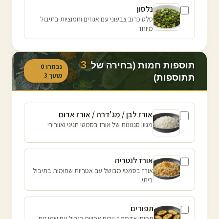
נלסון
סלט כרוב צבעוני עם אגוזים וחמוציות בתיבול
מיוחד
3
תוספות חמות (בחירה של
נבחרו
0
מתוך
3
תתוספות)
אורז לבן / מג'דרה / אורז אדום
מגוון סגנונות של אורז בסמטי חגיגי ואוורירי
אורז לנטריה
אורז בסמטי מבושל עם אטריות שחומות בתיבול
ביתי
תפודים
תפוחי אדמה זעירים אפויים בגריל עם שמן זית