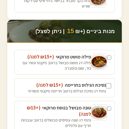
נתח בקר מובחר בבישול ביתי איטי עם ירקות
שורש
15
מנות ביניים (+₪
| ניתן לפצל)
פילה מושט מרוקאי
(+₪
15
למנה
)
פילה דג מושט מבושל ברוטב פיקנטי עשיר עם
גזר, שום וכוסברה
נסיכת הנילוס בחריימה
(+₪
15
למנה
)
נתחי דג נסיכת הנילוס ברוטב חריימה פיקנטי מסורתי
טונה מבושל בנוסח מרוקאי
(+₪
15
למנה
)
נתחי דג טונה עסיסיים מבושלים ברוטב עגבניות
חריף עם פלפלים