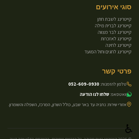
סוגי אירועים
קייטרינג לשבת חתן
קייטרינג לברית מילה
קייטרינג לבר מצווה
קייטרינג לאזכרות
קייטרינג לחינה
קייטרינג לחגים וחול המועד
פרטי קשר
טלפון להזמנות:
052-609-0930
וואטסאפ:
שלחו לנו הודעה
אזורי שירות: נתניה עד באר שבע, כולל השרון, המרכז, השפלה והשומרון.
♿
©
2026
קייטרינג טעם מהודר. כל הזכויות שמורות. בהשגחת בד"ץ יורה דעה -