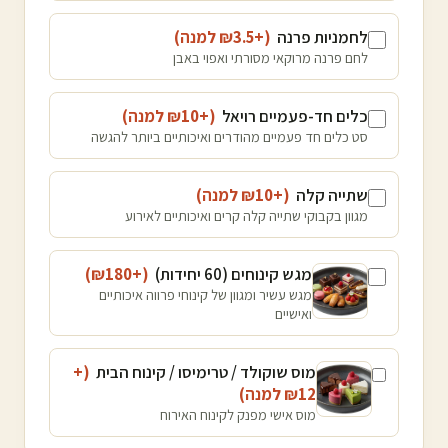
לחמניות פרנה
(+₪
3.5
למנה
)
לחם פרנה מרוקאי מסורתי ואפוי באבן
כלים חד-פעמיים רויאל
(+₪
10
למנה
)
סט כלים חד פעמיים מהודרים ואיכותיים ביותר להגשה
שתייה קלה
(+₪
10
למנה
)
מגוון בקבוקי שתייה קלה קרים ואיכותיים לאירוע
מגש קינוחים (60 יחידות)
(+₪
180
)
מגש עשיר ומגוון של קינוחי פרווה איכותיים
ואישיים
מוס שוקולד / טרימיסו / קינוח הבית
(+
12
₪
למנה
)
מוס אישי מפנק לקינוח האירוח