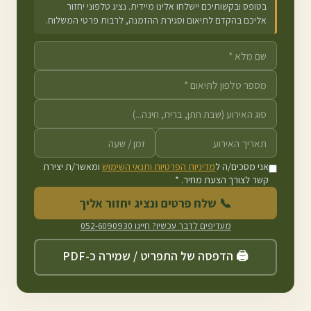
בטופס ובקשותיכם יישלחו אלינו מיידית. נציג טלפוני יחזור
אליכם בהקדם לתיאום וסגירת ההזמנה, לרבות פרטי המשלוח.
אני מסכים/ה ל
מדיניות הפרטיות ותנאי השימוש
ומאשר/ת יצירת
קשר לצורך הצעת מחיר. *
📞 שלח פרטים ונציג יחזור אליך
מעדיפים לדבר עכשיו? חייגו
052-6090930
🖨️ הדפסה של התפריט / שמירה כ-PDF