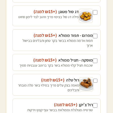
דג סול מטוגן
(+₪
15
למנה
)
פילה דג סול בציפוי פריך וזהוב לצד לימון סחוט
מפרום - תפוד ממולא
(+₪
15
למנה
)
תפוח אדמה ממולא בבשר בקר טחון ותבלינים בבישול
ארוך
מוסקה - חציל ממולא
(+₪
15
למנה
)
שכבות חציל קלוי ממולא בשר בקר ברוטב עגבניות סמיך
רול טלה
(+₪
15
למנה
)
מאפה בצק עלים פריך במילוי בשר טלה מובחר
ותבלינים
רול צ'יקן
(+₪
15
למנה
)
טורטייה מגולגלת וממולאת בבשר עוף קצוץ וירקות