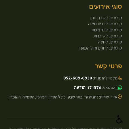
סוגי אירועים
קייטרינג לשבת חתן
קייטרינג לברית מילה
קייטרינג לבר מצווה
קייטרינג לאזכרות
קייטרינג לחינה
קייטרינג לחגים וחול המועד
פרטי קשר
טלפון להזמנות:
052-609-0930
וואטסאפ:
שלחו לנו הודעה
אזורי שירות: נתניה עד באר שבע, כולל השרון, המרכז, השפלה והשומרון.
♿
©
2026
קייטרינג טעם מהודר. כל הזכויות שמורות. בהשגחת בד"ץ יורה דעה -