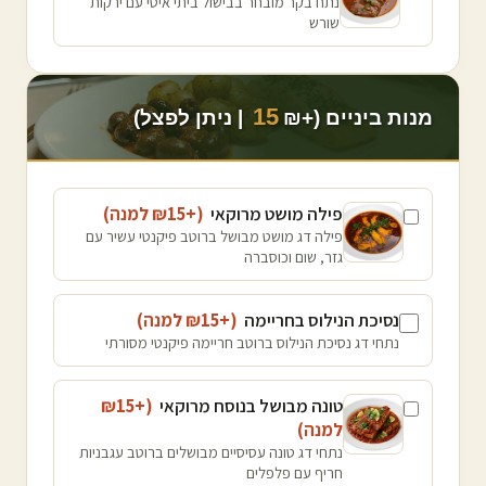
נתח בקר מובחר בבישול ביתי איטי עם ירקות
שורש
15
מנות ביניים (+₪
| ניתן לפצל)
פילה מושט מרוקאי
(+₪
15
למנה
)
פילה דג מושט מבושל ברוטב פיקנטי עשיר עם
גזר, שום וכוסברה
נסיכת הנילוס בחריימה
(+₪
15
למנה
)
נתחי דג נסיכת הנילוס ברוטב חריימה פיקנטי מסורתי
טונה מבושל בנוסח מרוקאי
(+₪
15
למנה
)
נתחי דג טונה עסיסיים מבושלים ברוטב עגבניות
חריף עם פלפלים