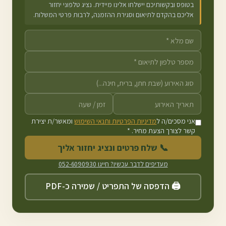
בטופס ובקשותיכם יישלחו אלינו מיידית. נציג טלפוני יחזור
אליכם בהקדם לתיאום וסגירת ההזמנה, לרבות פרטי המשלוח.
אני מסכים/ה ל
מדיניות הפרטיות ותנאי השימוש
ומאשר/ת יצירת
קשר לצורך הצעת מחיר. *
📞 שלח פרטים ונציג יחזור אליך
מעדיפים לדבר עכשיו? חייגו
052-6090930
🖨️ הדפסה של התפריט / שמירה כ-PDF