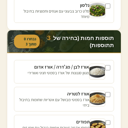
נלסון
סלט כרוב צבעוני עם אגוזים וחמוציות בתיבול
מיוחד
3
תוספות חמות (בחירה של
נבחרו
0
מתוך
3
תתוספות)
אורז לבן / מג'דרה / אורז אדום
מגוון סגנונות של אורז בסמטי חגיגי ואוורירי
אורז לנטריה
אורז בסמטי מבושל עם אטריות שחומות בתיבול
ביתי
תפודים
תפוחי אדמה זעירים אפויים בגריל עם שמן זית