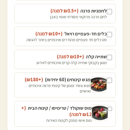
לחמניות פרנה
(+₪
3.5
למנה
)
לחם פרנה מרוקאי מסורתי ואפוי באבן
כלים חד-פעמיים רויאל
(+₪
10
למנה
)
סט כלים חד פעמיים מהודרים ואיכותיים ביותר להגשה
שתייה קלה
(+₪
10
למנה
)
מגוון בקבוקי שתייה קלה קרים ואיכותיים לאירוע
מגש קינוחים (60 יחידות)
(+₪
180
)
מגש עשיר ומגוון של קינוחי פרווה איכותיים
ואישיים
מוס שוקולד / טרימיסו / קינוח הבית
(+
12
₪
למנה
)
מוס אישי מפנק לקינוח האירוח