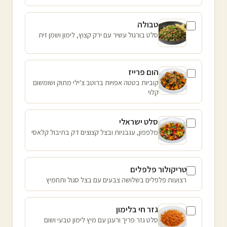
טבולה
סלט בורגול עשיר עם ירק קצוץ, לימון ושמן זית
הום פרייז
קוביות בטטה אפויות ברוטב צ'ילי מתוק ושומשום
קלוי
סלט ישראלי
מלפפון, עגבניות ובצל קצוצים דק בתיבול קלאסי
טריקולור פלפלים
רצועות פלפלים בשלושה צבעים עם בצל סגול ותחמיץ
גזר חי בלימון
סלט גזר פריך ורענן עם מיץ לימון טבעי ושום