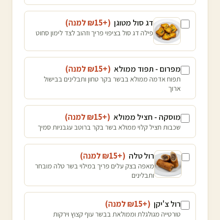
דג סול מטוגן
(+₪
15
למנה
)
פילה דג סול בציפוי פריך וזהוב לצד לימון סחוט
מפרום - תפוד ממולא
(+₪
15
למנה
)
תפוח אדמה ממולא בבשר בקר טחון ותבלינים בבישול
ארוך
מוסקה - חציל ממולא
(+₪
15
למנה
)
שכבות חציל קלוי ממולא בשר בקר ברוטב עגבניות סמיך
רול טלה
(+₪
15
למנה
)
מאפה בצק עלים פריך במילוי בשר טלה מובחר
ותבלינים
רול צ'יקן
(+₪
15
למנה
)
טורטייה מגולגלת וממולאת בבשר עוף קצוץ וירקות