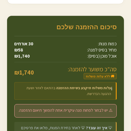
סיכום ההזמנה שלכם
כמות מנות:
30
אורחים
מחיר בסיס למנה:
58
₪
אוכל מוכן (בסיס):
1,740
₪
סה"כ משוער להזמנה:
₪
1,740
🚚 ללא עלות משלוח
עלות משלוח תיקבע בשיחת ההזמנה
בהתאם לאזור ושעת
ℹ️
ההגעה הנדרשת.
⚠️ יש לבחור לפחות מנה עיקרית אחת להמשך תיאום ההזמנה.
💡
איך זה עובד?
💡 לאחר בחירת המנות, מלאו את פרטיכם